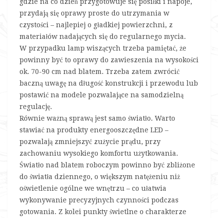
gdzie na co dzień przygotowuje się posiłki i napoje,
przydają się oprawy proste do utrzymania w
czystości – najlepiej o gładkiej powierzchni, z
materiałów nadających się do regularnego mycia.
W przypadku lamp wiszących trzeba pamiętać, że
powinny być to oprawy do zawieszenia na wysokości
ok. 70-90 cm nad blatem. Trzeba zatem zwrócić
baczną uwagę na długość konstrukcji i przewodu lub
postawić na modele pozwalające na samodzielną
regulację.
Równie ważną sprawą jest samo światło. Warto
stawiać na produkty energooszczędne LED –
pozwalają zmniejszyć zużycie prądu, przy
zachowaniu wysokiego komfortu użytkowania.
Światło nad blatem roboczym powinno być zbliżone
do światła dziennego, o większym natężeniu niż
oświetlenie ogólne we wnętrzu – co ułatwia
wykonywanie precyzyjnych czynności podczas
gotowania. Z kolei punkty świetlne o charakterze