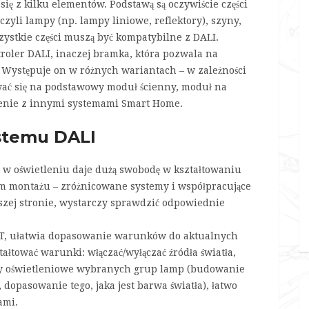
ę z kilku elementów. Podstawą są oczywiście części
yli lampy (np. lampy liniowe, reflektory), szyny,
szystkie części muszą być kompatybilne z DALI.
roler DALI, inaczej bramka, która pozwala na
 Występuje on w różnych wariantach – w zależności
ać się na podstawowy moduł ścienny, moduł na
tlenie z innymi systemami Smart Home.
ystemu DALI
 w oświetleniu daje dużą swobodę w kształtowaniu
 montażu – zróżnicowane systemy i współpracujące
szej stronie, wystarczy sprawdzić odpowiednie
T, ułatwia dopasowanie warunków do aktualnych
tałtować warunki: włączać/wyłączać źródła światła,
etry oświetleniowe wybranych grup lamp (budowanie
opasowanie tego, jaka jest barwa światła), łatwo
ami.