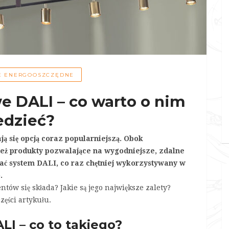
E ENERGOOSZCZĘDNE
e DALI – co warto o nim
edzieć?
ą się opcją coraz popularniejszą. Obok
 też produkty pozwalające na wygodniejsze, zdalne
ać system DALI, co raz chętniej wykorzystywany w
.
tów się składa? Jakie są jego największe zalety?
zęści artykułu.
I – co to takiego?