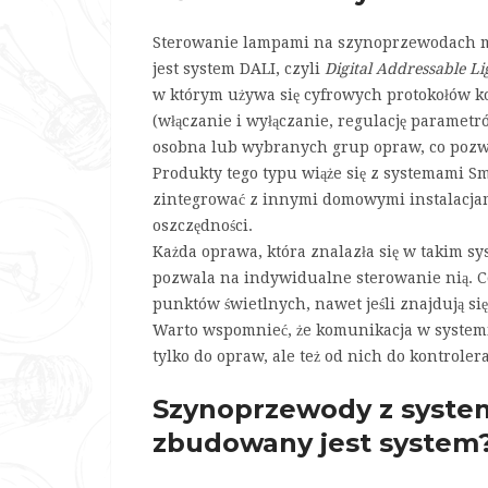
Sterowanie lampami na szynoprzewodach mo
jest system DALI, czyli
Digital Addressable Li
w którym używa się cyfrowych protokołów k
(włączanie i wyłączanie, regulację parametr
osobna lub wybranych grup opraw, co pozw
Produkty tego typu wiąże się z systemami Sm
zintegrować z innymi domowymi instalacjam
oszczędności.
Każda oprawa, która znalazła się w takim s
pozwala na indywidualne sterowanie nią. Co
punktów świetlnych, nawet jeśli znajdują s
Warto wspomnieć, że komunikacja w systemi
tylko do opraw, ale też od nich do kontroler
Szynoprzewody z syste
zbudowany jest system