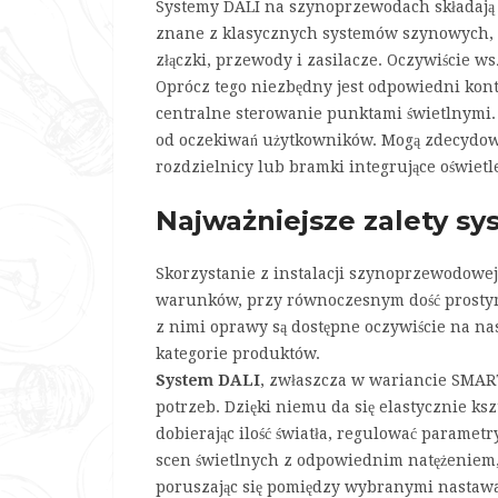
Systemy DALI na szynoprzewodach składają si
znane z klasycznych systemów szynowych, cz
złączki, przewody i zasilacze. Oczywiście w
Oprócz tego niezbędny jest odpowiedni kont
centralne sterowanie punktami świetlnymi.
od oczekiwań użytkowników. Mogą zdecydow
rozdzielnicy lub bramki integrujące oświe
Najważniejsze zalety s
Skorzystanie z instalacji szynoprzewodowej
warunków, przy równoczesnym dość prostym
z nimi oprawy są dostępne oczywiście na na
kategorie produktów.
System DALI
, zwłaszcza w wariancie SMAR
potrzeb. Dzięki niemu da się elastycznie ksz
dobierając ilość światła, regulować param
scen świetlnych z odpowiednim natężeniem, d
poruszając się pomiędzy wybranymi nastaw