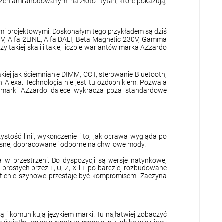
eniami anodowanymi na złoto i tytan, które pokazują,
ami projektowymi. Doskonałym tego przykładem są dziś
V, Alfa 2LINE, Alfa DALI, Beta Magnetic 230V, Gamma
akiej skali i takiej liczbie wariantów marka AZzardo
kiej jak ściemnianie DIMM, CCT, sterowanie Bluetooth,
 Alexa. Technologia nie jest tu ozdobnikiem. Pozwala
ów marki AZzardo dalece wykracza poza standardowe
stość linii, wykończenie i to, jak oprawa wygląda po
czesne, dopracowane i odporne na chwilowe mody.
a w przestrzeni. Do dyspozycji są wersje natynkowe,
rostych przez L, U, Z, X i T po bardziej rozbudowane
świetlenie szynowe przestaje być kompromisem. Zaczyna
ją i komunikują językiem marki. Tu najłatwiej zobaczyć
światło zmienia wnętrze mocniej niż jakikolwiek inny