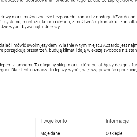
rnetowy marki można znaleźć bezpośredni kontakt z obsługą AZzardo, od
ystemu, montażu, koloru i układu, z możliwością kontaktu i konsultacj
gdzie wybór bywa najtrudniejszy.
iałać i mówić swoim językiem. Właśnie w tym miejscu AZzardo jest najm
óre porządkują przestrzeń, budują klimat i dają większą swobodę niż st
epem z lampami. To oficjalny sklep marki, która od lat łączy design z fun
ii. Dla klienta oznacza to lepszy wybór, większą pewność i poczucie,
Twoje konto
Informacje
Moje dane
O sklepie