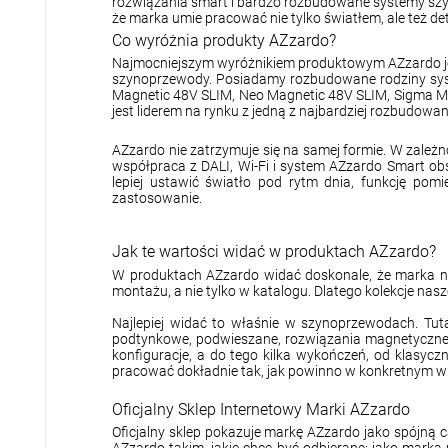
rozwiązania smart i bardzo rozbudowane systemy szyn
że marka umie pracować nie tylko światłem, ale też de
Co wyróżnia produkty AZzardo?
Najmocniejszym wyróżnikiem produktowym AZzardo jest
szynoprzewody. Posiadamy rozbudowane rodziny syste
Magnetic 48V SLIM, Neo Magnetic 48V SLIM, Sigma Mag
jest liderem na rynku z jedną z najbardziej rozbudow
AZzardo nie zatrzymuje się na samej formie. W zależn
współpraca z DALI, Wi-Fi i system AZzardo Smart obs
lepiej ustawić światło pod rytm dnia, funkcję po
zastosowanie.
Jak te wartości widać w produktach AZzardo?
W produktach AZzardo widać doskonale, że marka nie 
montażu, a nie tylko w katalogu. Dlatego kolekcje na
Najlepiej widać to właśnie w szynoprzewodach. Tuta
podtynkowe, podwieszane, rozwiązania magnetyczne o 
konfiguracje, a do tego kilka wykończeń, od klasyczn
pracować dokładnie tak, jak powinno w konkretnym w
Oficjalny Sklep Internetowy Marki AZzardo
Oficjalny sklep pokazuje markę AZzardo jako spójną ca
AZzardo takim, jakie chce być odbierane: jako marka