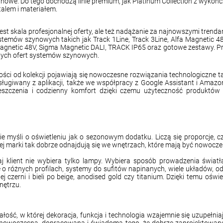
owe. Do tego dochodzą linie premium, jak Platinum Collection z wykończ
talem i materiałem.
 skala profesjonalnej oferty, ale też nadążanie za najnowszymi trend
mów szynowych takich jak Track 1Line, Track 3Line, Alfa Magnetic 48
netic 48V, Sigma Magnetic DALI, TRACK IP65 oraz gotowe zestawy. Przy t
anych ofert systemów szynowych.
ości od kolekcji pojawiają się nowoczesne rozwiązania technologiczne ta
ługiwany z aplikacji, także we współpracy z Google Assistant i Amazon
mieszczenia i codzienny komfort dzięki czemu użyteczność produkt
myśli o oświetleniu jak o sezonowym dodatku. Liczą się proporcje, czy
szej marki tak dobrze odnajdują się we wnętrzach, które mają być nowo
j klient nie wybiera tylko lampy. Wybiera sposób prowadzenia światł
różnych profilach, systemy do sufitów napinanych, wiele układów, od p
ej czerni i bieli po beige, anodised gold czy titanium. Dzięki temu o
nętrzu.
łość, w której dekoracja, funkcja i technologia wzajemnie się uzupełnia
 nowoczesna, dopracowana i świadoma tego, że dobrze zaprojektowane 