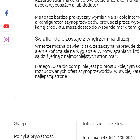
aspekt wyposażenia lub dodatek.
Ma to też bardzo praktyczny wymiar. Na sklepie inte
a konfigurator szynoprzewodów prowadzi przez wybór s
kartą produktu, masz dostęp do wsparcia marki tam, 
Światło, które zostaje z wnętrzem na dłużej
Wnętrze można oświetlić tak, że zaczyna naprawdę dz
ale nie kończą się na wyglądzie. W rozwiązaniach, kt
są dziś jedną z najmocniejszych stron marki.
Dlatego AZzardo.com.pl nie jest po prostu kolejnym skl
rozbudowanych ofert szynoprzewodów w swojej kategor
najlepszą stronę.
Sklep
Informacja o sklepie
Polityka prywatności
Infolinia:
+48 601 490 001