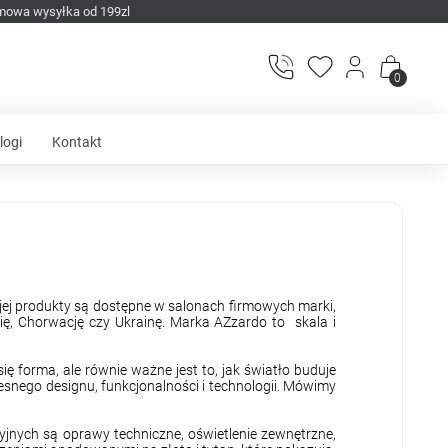
mowa wysyłka od 199zl
0
logi
Kontakt
a jej produkty są dostępne w salonach firmowych marki,
ię, Chorwację czy Ukrainę. Marka AZzardo to skala i
ię forma, ale równie ważne jest to, jak światło buduje
esnego designu, funkcjonalności i technologii. Mówimy
cyjnych są oprawy techniczne, oświetlenie zewnętrzne,