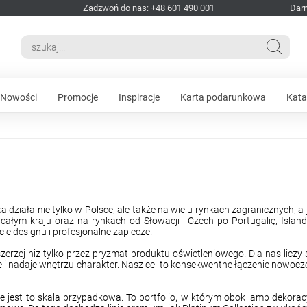
Zadzwoń do nas: +48 601 490 001
Dar
Nowości
Promocje
Inspiracje
Karta podarunkowa
Kata
 działa nie tylko w Polsce, ale także na wielu rynkach zagranicznych, 
łym kraju oraz na rynkach od Słowacji i Czech po Portugalię, Island
ie designu i profesjonalne zaplecze.
erzej niż tylko przez pryzmat produktu oświetleniowego. Dla nas liczy s
e i nadaje wnętrzu charakter. Nasz cel to konsekwentne łączenie nowocz
nie jest to skala przypadkowa. To portfolio, w którym obok lamp dekora