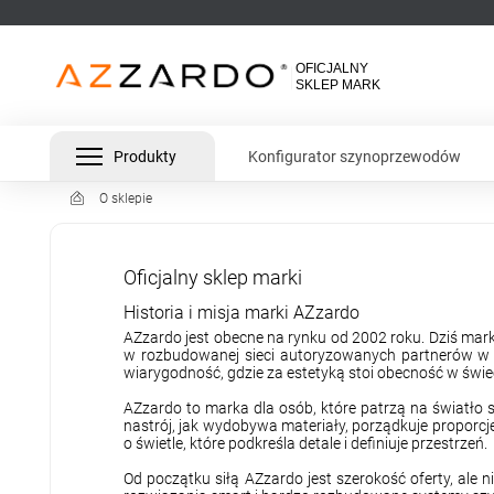
Produkty
Konfigurator szynoprzewodów
O sklepie
Oficjalny sklep marki
Historia i misja marki AZzardo
AZzardo jest obecne na rynku od 2002 roku. Dziś marka
w rozbudowanej sieci autoryzowanych partnerów w ca
wiarygodność, gdzie za estetyką stoi obecność w świec
AZzardo to marka dla osób, które patrzą na światło sz
nastrój, jak wydobywa materiały, porządkuje proporcj
o świetle, które podkreśla detale i definiuje przestrzeń.
Od początku siłą AZzardo jest szerokość oferty, ale 