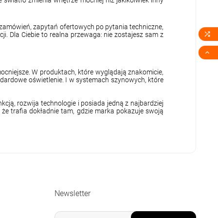
 zamówień, zapytań ofertowych po pytania techniczne,

i. Dla Ciebie to realna przewaga: nie zostajesz sam z

ocniejsze. W produktach, które wyglądają znakomicie,
andardowe oświetlenie. I w systemach szynowych, które
kcją, rozwija technologie i posiada jedną z najbardziej
 że trafia dokładnie tam, gdzie marka pokazuje swoją
Newsletter