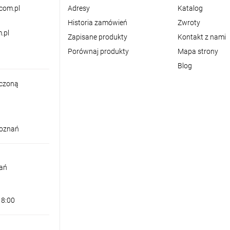
com.pl
Adresy
Katalog
Historia zamówień
Zwroty
.pl
Zapisane produkty
Kontakt z nami
Porównaj produkty
Mapa strony
Blog
iczoną
Poznań
nań
18:00