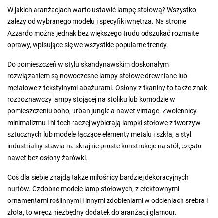
W jakich aranżacjach warto ustawić lampę stołową? Wszystko
zależy od wybranego modelu i specyfiki wnętrza. Na stronie
Azzardo można jednak bez większego trudu odszukać rozmaite
oprawy, wpisujące się we wszystkie popularne trendy.
Do pomieszczeń w stylu skandynawskim doskonałym
rozwiązaniem są nowoczesne lampy stołowe drewniane lub
metalowe z tekstylnymi abażurami. Osłony z tkaniny to także znak
rozpoznawczy lampy stojącej na stoliku lub komodzie w
pomieszczeniu boho, urban jungle a nawet vintage. Zwolennicy
minimalizmu i hi-tech raczej wybierają lampki stołowe z tworzyw
sztucznych lub modele łączące elementy metalu i szkła, a styl
industrialny stawia na skrajnie proste konstrukcje na stół, często
nawet bez osłony żarówki.
Coś dla siebie znajdą także miłośnicy bardziej dekoracyjnych
nurtów. Ozdobne modele lamp stołowych, z efektownymi
ornamentami roślinnymi i innymi zdobieniami w odcieniach srebra i
złota, to wręcz niezbędny dodatek do aranżacji glamour.