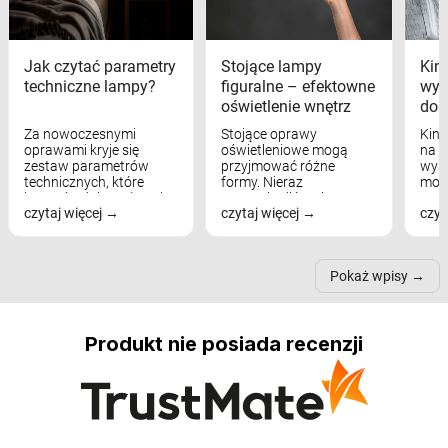
Jak czytać parametry
Stojące lampy
Kink
techniczne lampy?
figuralne – efektowne
wyk
oświetlenie wnętrz
dom
Za nowoczesnymi
Stojące oprawy
Kink
oprawami kryje się
oświetleniowe mogą
na w
zestaw parametrów
przyjmować różne
wyst
technicznych, które
formy. Nieraz
mod
bezpośrednio wpływają
wspominaliśmy już
real
czytaj więcej
czytaj więcej
czyt
na komfort widzenia,
modele na łukowych
Wiel
nastrój, funkcjonalność
ramionach, lampy na
nie 
przestrzeni, a nawet
trójnogach etc. Każda z
też 
samopoczucie...
nich może przydać się w
Pokaż wpisy
inn...
Produkt nie posiada recenzji