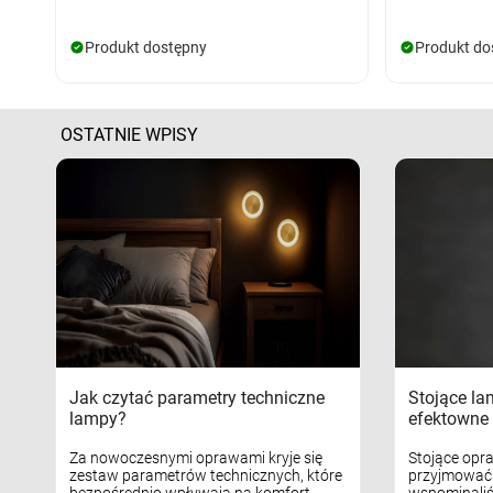
Produkt dostępny
Produkt do
OSTATNIE WPISY
Jak czytać parametry techniczne
Stojące la
lampy?
efektowne 
Za nowoczesnymi oprawami kryje się
Stojące opr
zestaw parametrów technicznych, które
przyjmować 
bezpośrednio wpływają na komfort
wspominaliś