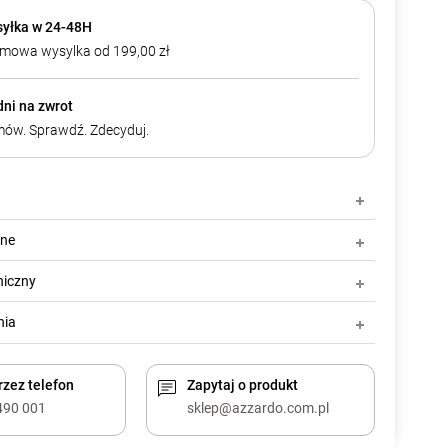
yłka w 24-48H
mowa wysylka od 199,00 zł
dni na zwrot
ów. Sprawdź. Zdecyduj.
zne
niczny
nia
zez telefon
Zapytaj o produkt
490 001
sklep@azzardo.com.pl