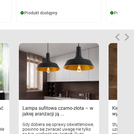
Produkt dostępny
Produkt d
ać
Lampa sufitowa czarno-złota – w
Kinkiety s
jakiej aranżacji ją ...
wykorzys
Gdy dobiera się oprawy oświetleniowe,
Styl skandy
le
powinno się zwracać uwagę nie tylko
uznaniem m
na typ, wielkość czy kształt. Duże
przytulnych