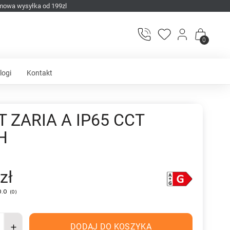
mowa wysyłka od 199zl
0
logi
Kontakt
T ZARIA A IP65 CCT
H
zł
0.0
(
0
)
DODAJ DO KOSZYKA