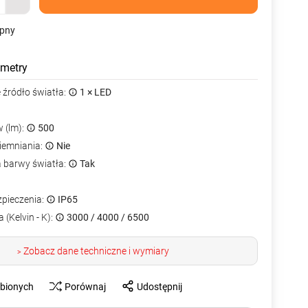
ępny
metry
źródło światła:
1 × LED
 (lm):
500
iemniania:
Nie
a barwy światła:
Tak
zpieczenia:
IP65
 (Kelvin - K):
3000 / 4000 / 6500
Zobacz dane techniczne i wymiary
>
ubionych
Porównaj
Udostępnij