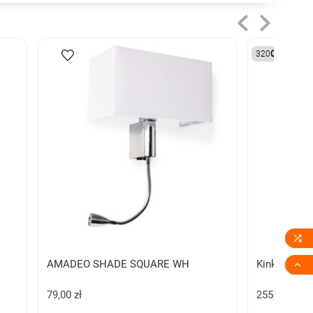
3200K

AMADEO SHADE SQUARE WH
Kinkiet ZITA

79,00 zł
255,00 zł