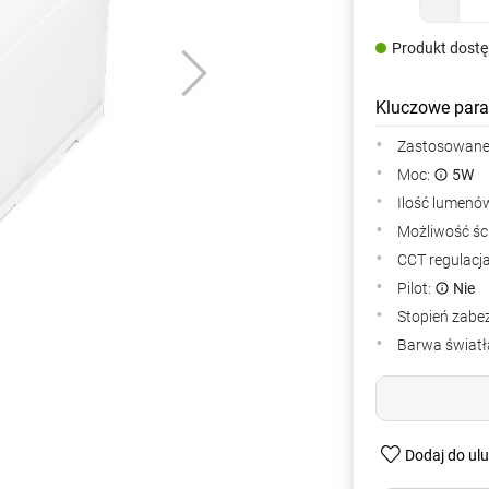
Produkt dost
Kluczowe para
Zastosowane 
Moc:
5W
Ilość lumenów
Możliwość śc
CCT regulacj
Pilot:
Nie
Stopień zabe
Barwa światła
Dodaj do ul