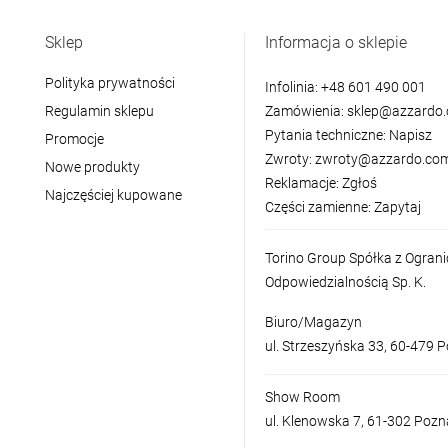
Sklep
Informacja o sklepie
Polityka prywatności
Infolinia:
+48 601 490 001
Regulamin sklepu
Zamówienia:
sklep@azzardo.
Pytania techniczne:
Napisz
Promocje
Zwroty:
zwroty@azzardo.com
Nowe produkty
Reklamacje:
Zgłoś
Najczęściej kupowane
Części zamienne:
Zapytaj
Torino Group Spółka z Ogran
Odpowiedzialnością Sp. K.
Biuro/Magazyn
ul. Strzeszyńska 33, 60-479 
Show Room
ul. Klenowska 7, 61-302 Poz