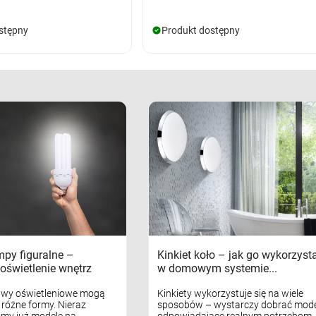
stępny
Produkt dostępny
mpy figuralne –
Kinkiet koło – jak go wykorzyst
oświetlenie wnętrz
w domowym systemie...
awy oświetleniowe mogą
Kinkiety wykorzystuje się na wiele
różne formy. Nieraz
sposobów – wystarczy dobrać mode
my już modele na
odpowiadające realnym potrzebom.