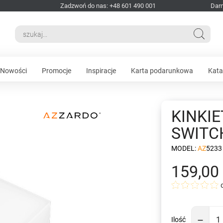
Zadzwoń do nas: +48 601 490 001
Dar
Nowości
Promocje
Inspiracje
Karta podarunkowa
Kata
KINKIE
SWITC
MODEL:
AZ5233
159,00 
Ilość