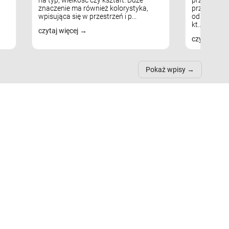
znaczenie ma również kolorystyka,
przestrzeni
wpisująca się w przestrzeń i p...
odpowiedni
kt...
czytaj więcej
czytaj więc
Pokaż wpisy