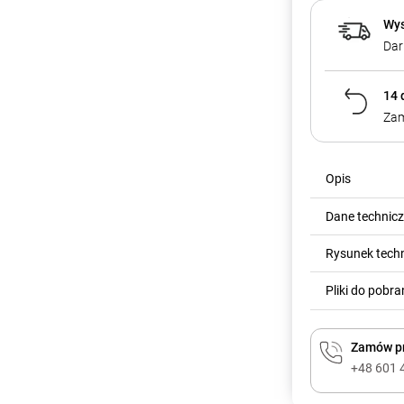
Wys
Dar
14 
Zam
Opis
Dane technic
Rysunek tech
Pliki do pobra
Zamów pr
+48 601 