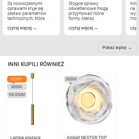
Za nowoczesnymi
Stojące oprawy
Kink
oprawami kryje się
oświetleniowe mogą
na w
zestaw parametrów
przyjmować różne
wyst
technicznych, które
formy. Nieraz
mod
bezpośrednio wpływają
wspominaliśmy już
real
czytaj więcej
czytaj więcej
czyt
na komfort widzenia,
modele na łukowych
Wiel
nastrój, funkcjonalność
ramionach, lampy na
nie 
przestrzeni, a nawet
trójnogach etc. Każda z
też 
samopoczucie...
nich może przydać się w
Pokaż wpisy
inn...
INNI KUPILI RÓWNIEŻ
NOWY
3000K
3000K
NO DIMM
Lampa wisząca
Kinkiet NESTOR TOP