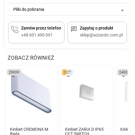
Pliki do pobrania
Zamów przez telefon
Zapytaj o produkt
+48 601 490 001
sklep@azzardo.com.pl
ZOBACZ RÓWNIEŻ
2900K
CCT
2400K
Kinkiet CREMONA M
Kinkiet ZARIA D IP65
Kinkiet 
Biała
CCT SWITCH