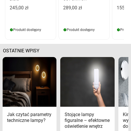
245,00 zł
289,00 zł
155,00
Produkt dostępny
Produkt dostępny
Produk
OSTATNIE WPISY
Jak czytać parametry
Stojące lampy
Kink
techniczne lampy?
figuralne – efektowne
wyk
oświetlenie wnętrz
dom