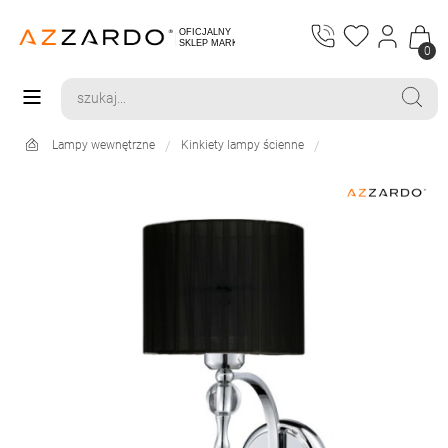
0
Lampy wewnętrzne
Kinkiety lampy ścienne