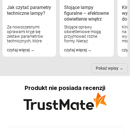
Jak czytać parametry
Stojące lampy
Kink
techniczne lampy?
figuralne – efektowne
wyk
oświetlenie wnętrz
dom
Za nowoczesnymi
Stojące oprawy
Kink
oprawami kryje się
oświetleniowe mogą
na w
zestaw parametrów
przyjmować różne
wyst
technicznych, które
formy. Nieraz
mod
bezpośrednio wpływają
wspominaliśmy już
real
czytaj więcej
czytaj więcej
czyt
na komfort widzenia,
modele na łukowych
Wiel
nastrój, funkcjonalność
ramionach, lampy na
nie 
przestrzeni, a nawet
trójnogach etc. Każda z
też 
samopoczucie...
nich może przydać się w
Pokaż wpisy
inn...
Produkt nie posiada recenzji