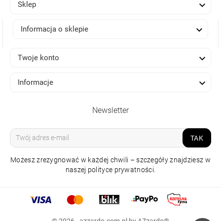

Sklep

Informacja o sklepie

Twoje konto

Informacje
Newsletter
TAK
Możesz zrezygnować w każdej chwili – szczegóły znajdziesz w
naszej polityce prywatności.
© 2026 - azzardo.com.pl by AZzardo®