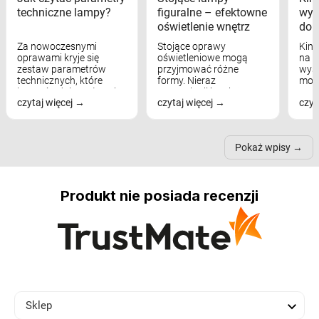
techniczne lampy?
figuralne – efektowne
wyk
oświetlenie wnętrz
dom
Za nowoczesnymi
Stojące oprawy
Kink
oprawami kryje się
oświetleniowe mogą
na w
zestaw parametrów
przyjmować różne
wyst
technicznych, które
formy. Nieraz
mod
bezpośrednio wpływają
wspominaliśmy już
real
czytaj więcej
czytaj więcej
czyt
na komfort widzenia,
modele na łukowych
Wiel
nastrój, funkcjonalność
ramionach, lampy na
nie 
przestrzeni, a nawet
trójnogach etc. Każda z
też 
samopoczucie...
nich może przydać się w
Pokaż wpisy
inn...
Produkt nie posiada recenzji

Sklep