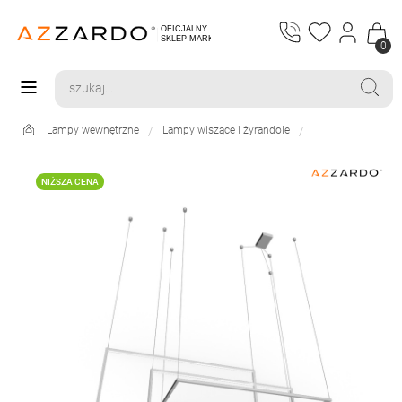
0
Lampy wewnętrzne
Lampy wiszące i żyrandole
NIŻSZA CENA