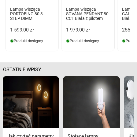
Lampa wisząca
Lampa wisząca
Lampa 
PORTOFINO 80 3-
SOVANA PENDANT 80
GALILE
STEP DIMM
CCT Biała z pilotem
Biała
1 599,00 zł
1 979,00 zł
255,00
Produkt dostępny
Produkt dostępny
Produk
OSTATNIE WPISY
Jak czytać parametry
Stojące lampy
Kink