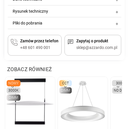
Rysunek techniczny
Pliki do pobrania
Zamów przez telefon
Zapytaj o produkt
+48 601 490 001
sklep@azzardo.com.pl
ZOBACZ RÓWNIEŻ
NOWY
CCT
3000K
3000K
DIMM
NO DIMM
DIMM