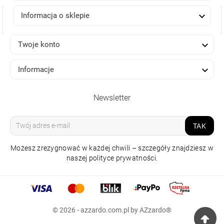

Informacja o sklepie

Twoje konto

Informacje
Newsletter
TAK
Możesz zrezygnować w każdej chwili – szczegóły znajdziesz w
naszej polityce prywatności.
LAMPA WISZĄCA
METRIC BIAŁA
464,90 zł
© 2026 - azzardo.com.pl by AZzardo®
cena regularna:
2 529,00 zł