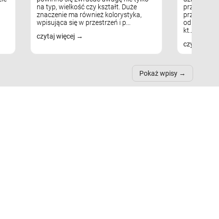
na typ, wielkość czy kształt. Duże
przytulnych
znaczenie ma również kolorystyka,
przestrzeni
wpisująca się w przestrzeń i p...
odpowiedni
kt...
czytaj więcej
czytaj więc
Pokaż wpisy