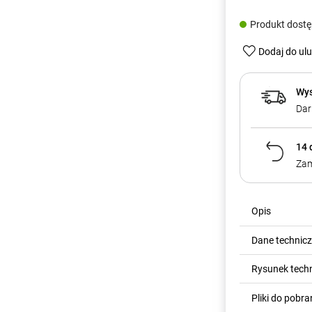
Produkt dost
Dodaj do ul
Wys
Dar
14 
Zam
Opis
Dane technic
Rysunek tech
Pliki do pobra