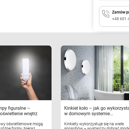
Zamów pr
+48 601 
mpy figuralne –
Kinkiet koło – jak go wykorzyst
oświetlenie wnętrz
w domowym systemie...
awy oświetleniowe mogą
Kinkiety wykorzystuje się na wiele
różne formy. Nieraz
sposobów – wystarczy dobrać mode