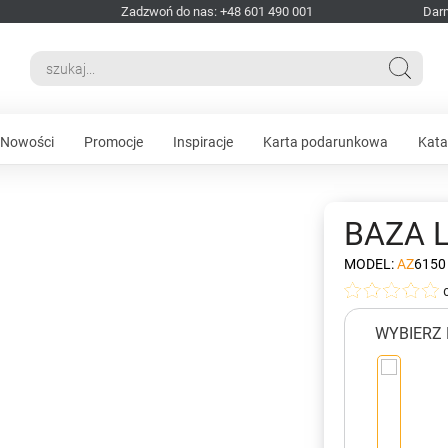
Zadzwoń do nas: +48 601 490 001
Dar
Nowości
Promocje
Inspiracje
Karta podarunkowa
Kata
BAZA 
MODEL:
AZ6150
WYBIERZ