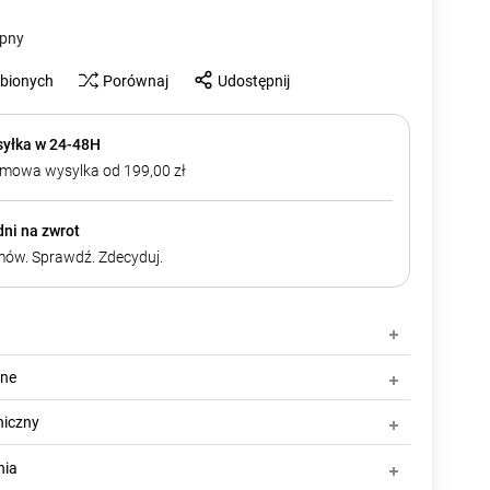
ępny
ubionych
Porównaj
Udostępnij
yłka w 24-48H
mowa wysylka od 199,00 zł
dni na zwrot
ów. Sprawdź. Zdecyduj.
zne
niczny
nia