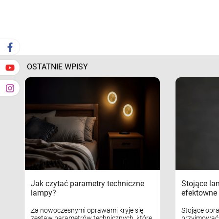
OSTATNIE WPISY
Jak czytać parametry techniczne
Stojące la
lampy?
efektowne 
Za nowoczesnymi oprawami kryje się
Stojące opr
zestaw parametrów technicznych, które
przyjmować 