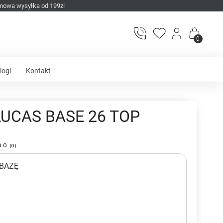
mowa wysyłka od 199zl
0
logi
Kontakt
LUCAS BASE 26 TOP
0.0
(
0
)
 BAZĘ