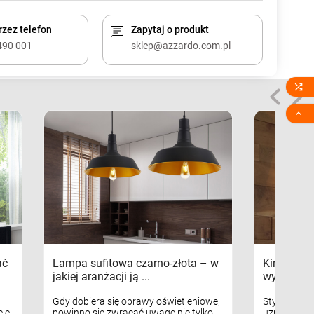
zez telefon
Zapytaj o produkt
490 001
sklep@azzardo.com.pl


ać
Lampa sufitowa czarno-złota – w
Kinkiety s
jakiej aranżacji ją ...
wykorzys
Gdy dobiera się oprawy oświetleniowe,
Styl skandy
le
powinno się zwracać uwagę nie tylko
uznaniem m