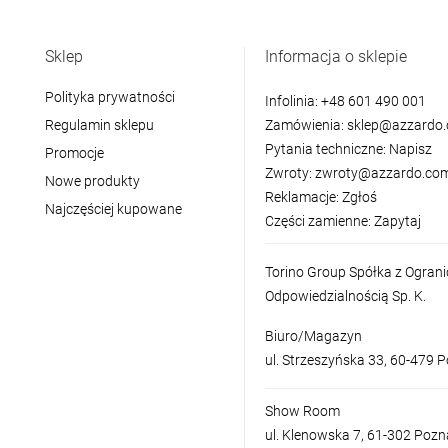
Sklep
Informacja o sklepie
Polityka prywatności
Infolinia:
+48 601 490 001
Regulamin sklepu
Zamówienia:
sklep@azzardo.
Pytania techniczne:
Napisz
Promocje
Zwroty:
zwroty@azzardo.com
Nowe produkty
Reklamacje:
Zgłoś
Najczęściej kupowane
Części zamienne:
Zapytaj
Torino Group Spółka z Ogran
Odpowiedzialnością Sp. K.
Biuro/Magazyn
ul. Strzeszyńska 33, 60-479 
Show Room
ul. Klenowska 7, 61-302 Poz