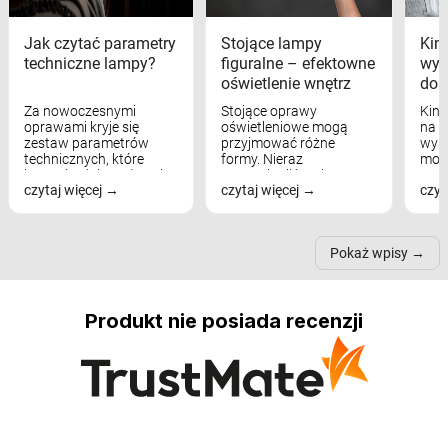
Jak czytać parametry
Stojące lampy
Kink
techniczne lampy?
figuralne – efektowne
wyk
oświetlenie wnętrz
dom
Za nowoczesnymi
Stojące oprawy
Kink
oprawami kryje się
oświetleniowe mogą
na w
zestaw parametrów
przyjmować różne
wyst
technicznych, które
formy. Nieraz
mod
bezpośrednio wpływają
wspominaliśmy już
real
czytaj więcej
czytaj więcej
czyt
na komfort widzenia,
modele na łukowych
Wiel
nastrój, funkcjonalność
ramionach, lampy na
nie 
przestrzeni, a nawet
trójnogach etc. Każda z
też 
samopoczucie...
nich może przydać się w
Pokaż wpisy
inn...
Produkt nie posiada recenzji