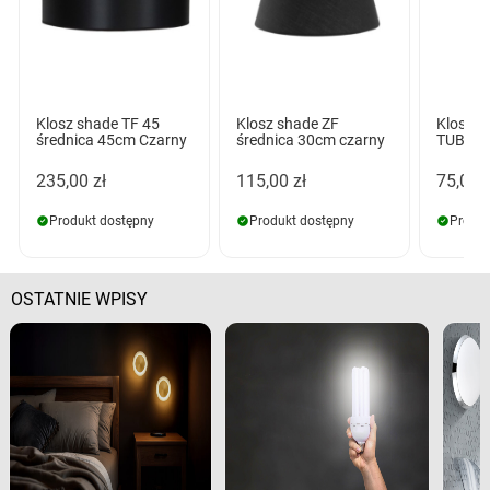
Klosz shade TF 45
Klosz shade ZF
Klosz g
średnica 45cm Czarny
średnica 30cm czarny
TUBE 4
235,00 zł
115,00 zł
75,00 z
Produkt dostępny
Produkt dostępny
Produk
OSTATNIE WPISY