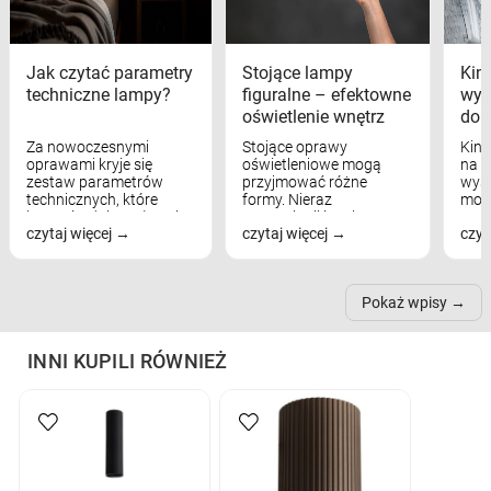
Jak czytać parametry
Stojące lampy
Kink
techniczne lampy?
figuralne – efektowne
wyk
oświetlenie wnętrz
dom
Za nowoczesnymi
Stojące oprawy
Kink
oprawami kryje się
oświetleniowe mogą
na w
zestaw parametrów
przyjmować różne
wyst
technicznych, które
formy. Nieraz
mod
bezpośrednio wpływają
wspominaliśmy już
real
czytaj więcej
czytaj więcej
czyt
na komfort widzenia,
modele na łukowych
Wiel
nastrój, funkcjonalność
ramionach, lampy na
nie 
przestrzeni, a nawet
trójnogach etc. Każda z
też 
samopoczucie...
nich może przydać się w
Pokaż wpisy
inn...
INNI KUPILI RÓWNIEŻ