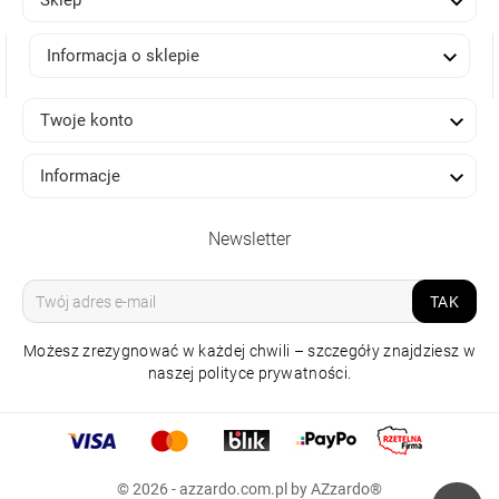

Sklep

Informacja o sklepie

Twoje konto

Informacje
Newsletter
TAK
Możesz zrezygnować w każdej chwili – szczegóły znajdziesz w
naszej polityce prywatności.
KLOSZ
RYFLOWANY
© 2026 - azzardo.com.pl by AZzardo®
LUCAS RIBBED