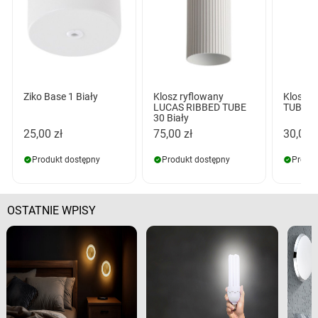
Ziko Base 1 Biały
Klosz ryflowany
Klosz g
LUCAS RIBBED TUBE
TUBE 9 
30 Biały
25,00 zł
75,00 zł
30,00 z
Produkt dostępny
Produkt dostępny
Produk
OSTATNIE WPISY