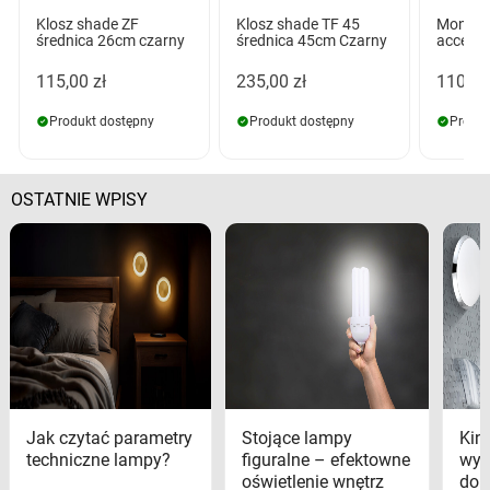
Klosz shade ZF
Klosz shade TF 45
Monza 
średnica 26cm czarny
średnica 45cm Czarny
accesor
115,00 zł
235,00 zł
110,00
Produkt dostępny
Produkt dostępny
Produk
OSTATNIE WPISY
Jak czytać parametry
Stojące lampy
Kink
techniczne lampy?
figuralne – efektowne
wyk
oświetlenie wnętrz
dom