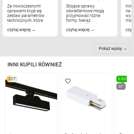
Za nowoczesnymi
Stojące oprawy
Kink
oprawami kryje się
oświetleniowe mogą
na w
zestaw parametrów
przyjmować różne
wyst
technicznych, które
formy. Nieraz
mod
bezpośrednio wpływają
wspominaliśmy już
real
czytaj więcej
czytaj więcej
czyt
na komfort widzenia,
modele na łukowych
Wiel
nastrój, funkcjonalność
ramionach, lampy na
nie 
przestrzeni, a nawet
trójnogach etc. Każda z
też 
samopoczucie...
nich może przydać się w
Pokaż wpisy
inn...
INNI KUPILI RÓWNIEŻ
CCT
6.9W
36°