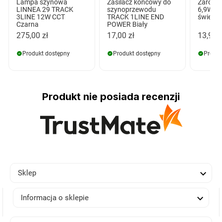
Lampa szynowa
Zasilacz końcowy do
Żarówk
LINNEA 29 TRACK
szynoprzewodu
6,9W 4
3LINE 12W CCT
TRACK 1LINE END
świece
Czarna
POWER Biały
275,00 zł
17,00 zł
13,99 z
Produkt dostępny
Produkt dostępny
Produk
Produkt nie posiada recenzji

Sklep

Informacja o sklepie