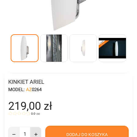
KINKIET ARIEL
MODEL:
AZ0264
219,00 zł
0.0
(
0
)
DODAJ DO KOSZYKA