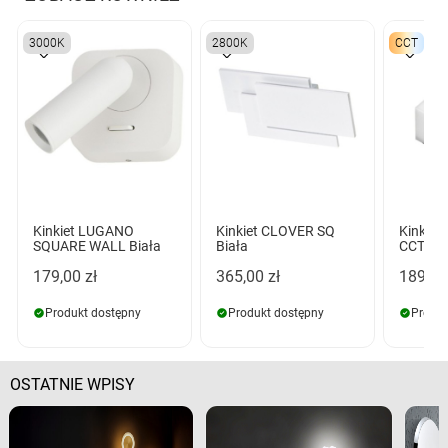
3000K
2800K
CCT
Kinkiet LUGANO
Kinkiet CLOVER SQ
Kinkiet
SQUARE WALL Biała
Biała
CCT SW
179,00 zł
365,00 zł
189,00
Produkt dostępny
Produkt dostępny
Produk
OSTATNIE WPISY