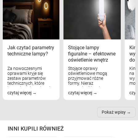
Jak czytać parametry
Stojące lampy
Kink
techniczne lampy?
figuralne – efektowne
wyk
oświetlenie wnętrz
dom
Za nowoczesnymi
Stojące oprawy
Kink
oprawami kryje się
oświetleniowe mogą
na w
zestaw parametrów
przyjmować różne
wyst
technicznych, które
formy. Nieraz
mod
bezpośrednio wpływają
wspominaliśmy już
real
czytaj więcej
czytaj więcej
czyt
na komfort widzenia,
modele na łukowych
Wiel
nastrój, funkcjonalność
ramionach, lampy na
nie 
przestrzeni, a nawet
trójnogach etc. Każda z
też 
samopoczucie...
nich może przydać się w
Pokaż wpisy
inn...
INNI KUPILI RÓWNIEŻ