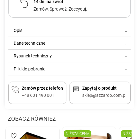
14 dni na zwrot
Zamów. Sprawdź. Zdecyduj.
Opis
Dane techniczne
Rysunek techniczny
Pliki do pobrania
Zamów przez telefon
Zapytaj o produkt
+48 601 490 001
sklep@azzardo.com.pl
ZOBACZ RÓWNIEŻ
NIŻSZA CENA
NIŻSZA 