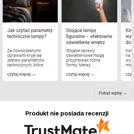
Jak czytać parametry
Stojące lampy
Kink
techniczne lampy?
figuralne – efektowne
wyk
oświetlenie wnętrz
dom
Za nowoczesnymi
Stojące oprawy
Kink
oprawami kryje się
oświetleniowe mogą
na w
zestaw parametrów
przyjmować różne
wyst
technicznych, które
formy. Nieraz
mod
bezpośrednio wpływają
wspominaliśmy już
real
czytaj więcej
czytaj więcej
czyt
na komfort widzenia,
modele na łukowych
Wiel
nastrój, funkcjonalność
ramionach, lampy na
nie 
przestrzeni, a nawet
trójnogach etc. Każda z
też 
samopoczucie...
nich może przydać się w
Pokaż wpisy
inn...
Produkt nie posiada recenzji