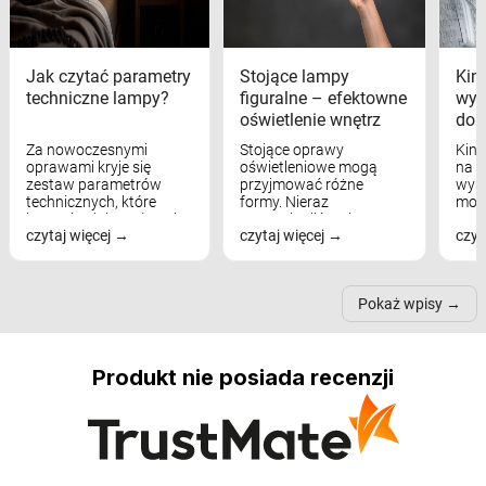
Jak czytać parametry
Stojące lampy
Kink
techniczne lampy?
figuralne – efektowne
wyk
oświetlenie wnętrz
dom
Za nowoczesnymi
Stojące oprawy
Kink
oprawami kryje się
oświetleniowe mogą
na w
zestaw parametrów
przyjmować różne
wyst
technicznych, które
formy. Nieraz
mod
bezpośrednio wpływają
wspominaliśmy już
real
czytaj więcej
czytaj więcej
czyt
na komfort widzenia,
modele na łukowych
Wiel
nastrój, funkcjonalność
ramionach, lampy na
nie 
przestrzeni, a nawet
trójnogach etc. Każda z
też 
samopoczucie...
nich może przydać się w
Pokaż wpisy
inn...
Produkt nie posiada recenzji