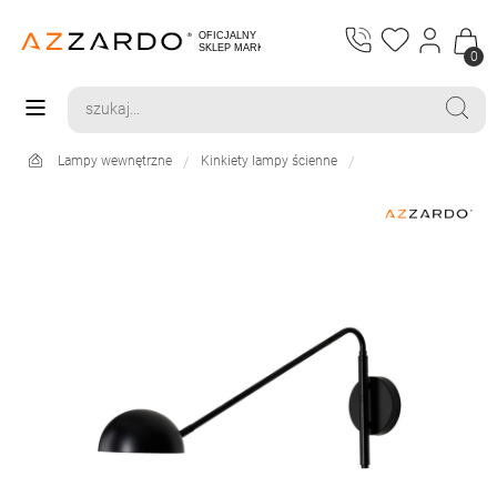
0
Lampy wewnętrzne
Kinkiety lampy ścienne