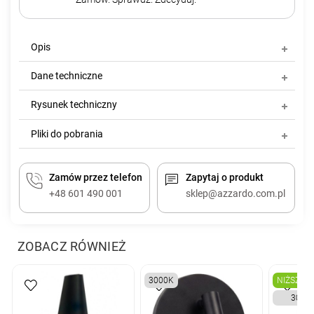
Opis
Dane techniczne
Rysunek techniczny
Pliki do pobrania
Zamów przez telefon
Zapytaj o produkt
+48 601 490 001
sklep@azzardo.com.pl
ZOBACZ RÓWNIEŻ
3000K
NIŻSZA 
3000