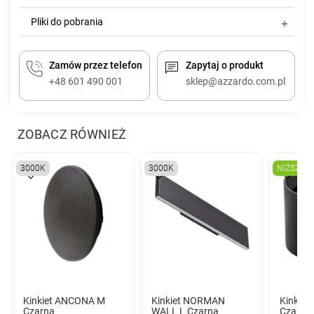
Pliki do pobrania
Zamów przez telefon
Zapytaj o produkt
+48 601 490 001
sklep@azzardo.com.pl
ZOBACZ RÓWNIEŻ
3000K
3000K
NIŻSZA 
Kinkiet ANCONA M
Kinkiet NORMAN
Kinkiet
Czarna
WALL L Czarna
Czarna