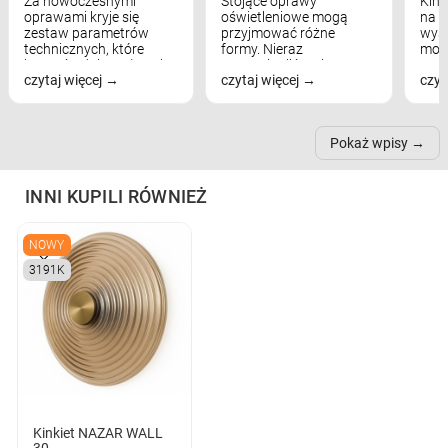
Za nowoczesnymi
Stojące oprawy
Kink
oprawami kryje się
oświetleniowe mogą
na w
zestaw parametrów
przyjmować różne
wyst
technicznych, które
formy. Nieraz
mod
bezpośrednio wpływają
wspominaliśmy już
real
czytaj więcej
czytaj więcej
czyt
na komfort widzenia,
modele na łukowych
Wiel
nastrój, funkcjonalność
ramionach, lampy na
nie 
przestrzeni, a nawet
trójnogach etc. Każda z
też 
samopoczucie...
nich może przydać się w
Pokaż wpisy
inn...
INNI KUPILI RÓWNIEŻ
NOWY
3191K
Kinkiet NAZAR WALL