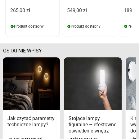
265,00 zł
549,00 zł
189,00
Produkt dostępny
Produkt dostępny
Produk
OSTATNIE WPISY
Jak czytać parametry
Stojące lampy
Kink
techniczne lampy?
figuralne – efektowne
wyk
oświetlenie wnętrz
dom