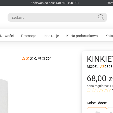
Zadzwoń do nas: +48 601 490 001
Dar
Nowości
Promocje
Inspiracje
Karta podarunkowa
Kata
KINKI
MODEL:
AZ0868
68,00 z
cena regularna: 11
Kolor: Chrom