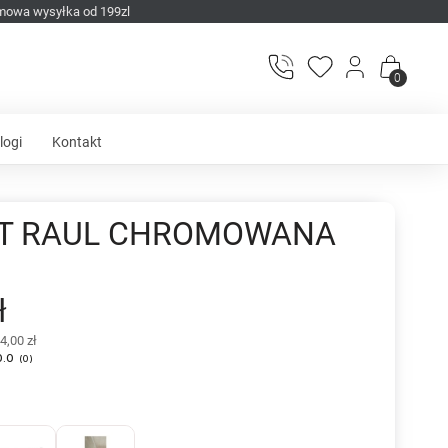
mowa wysyłka od 199zl
0
logi
Kontakt
ET RAUL CHROMOWANA
ł
4,00 zł
0.0
(
0
)