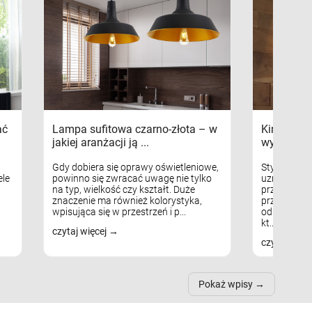
ać
Lampa sufitowa czarno-złota – w
Kinkiety s
jakiej aranżacji ją ...
wykorzys
Gdy dobiera się oprawy oświetleniowe,
Styl skandy
le
powinno się zwracać uwagę nie tylko
uznaniem m
na typ, wielkość czy kształt. Duże
przytulnych
znaczenie ma również kolorystyka,
przestrzeni
wpisująca się w przestrzeń i p...
odpowiedni
kt...
czytaj więcej
czytaj więc
Pokaż wpisy