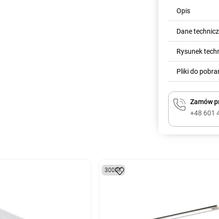
Opis
Dane technic
Rysunek tech
Pliki do pobra
Zamów pr
+48 601 
3000K