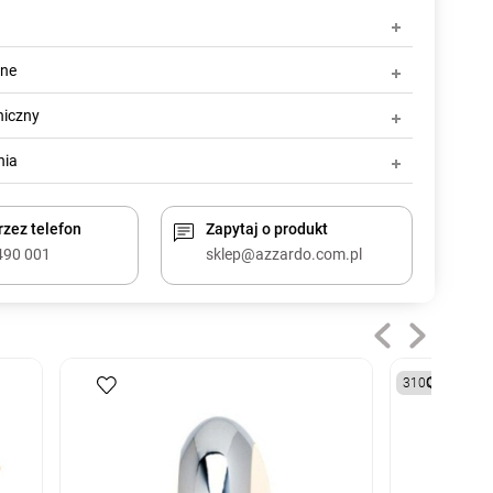
zne
niczny
nia
zez telefon
Zapytaj o produkt
490 001
sklep@azzardo.com.pl
3100K