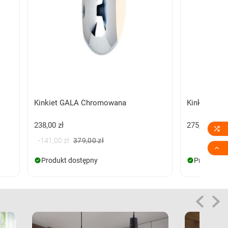
Kinkiet GALA Chromowana
Kinkiet AN
238,00 zł
275,00 zł

-141,00 zł
379,00 zł

Produkt dostępny
Produkt d