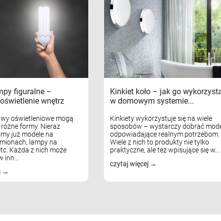
mpy figuralne –
Kinkiet koło – jak go wykorzyst
oświetlenie wnętrz
w domowym systemie...
awy oświetleniowe mogą
Kinkiety wykorzystuje się na wiele
różne formy. Nieraz
sposobów – wystarczy dobrać mode
my już modele na
odpowiadające realnym potrzebom.
mionach, lampy na
Wiele z nich to produkty nie tylko
tc. Każda z nich może
praktyczne, ale też wpisujące się w...
 inn...
czytaj więcej
j