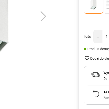
Ilość
Produkt dost
Dodaj do ul
Wys
Dar
14 
Zam