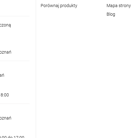
Porównaj produkty
Mapa strony
Blog
iczoną
Poznań
nań
18:00
Poznań
0:00 do 17:00