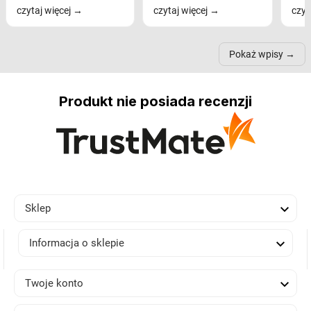
czytaj więcej
czytaj więcej
czyt
na komfort widzenia,
modele na łukowych
Wiel
nastrój, funkcjonalność
ramionach, lampy na
nie 
przestrzeni, a nawet
trójnogach etc. Każda z
też 
samopoczucie...
nich może przydać się w
Pokaż wpisy
inn...
Produkt nie posiada recenzji

Sklep

Informacja o sklepie

Twoje konto