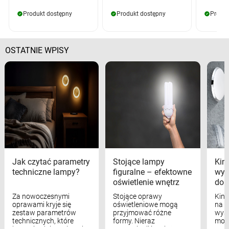
Produkt dostępny
Produkt dostępny
Produk
OSTATNIE WPISY
Jak czytać parametry
Stojące lampy
Kink
techniczne lampy?
figuralne – efektowne
wyk
oświetlenie wnętrz
dom
Za nowoczesnymi
Stojące oprawy
Kink
oprawami kryje się
oświetleniowe mogą
na w
zestaw parametrów
przyjmować różne
wyst
technicznych, które
formy. Nieraz
mod
bezpośrednio wpływają
wspominaliśmy już
real