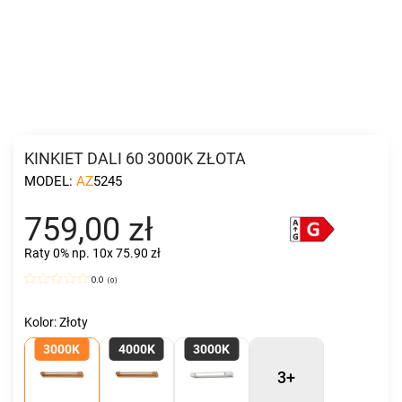
KINKIET DALI 60 3000K ZŁOTA
MODEL:
AZ5245
759,00 zł
Raty 0%
np. 10x 75.90 zł
0.0
(
0
)
Kolor: Złoty
3000K
4000K
3000K
3+