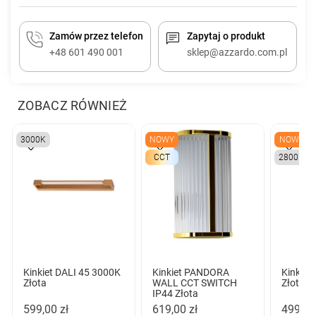
Zamów przez telefon
Zapytaj o produkt
+48 601 490 001
sklep@azzardo.com.pl
ZOBACZ RÓWNIEŻ
3000K
NOWY
NOWY
CCT
2800K
Kinkiet DALI 45 3000K
Kinkiet PANDORA
Kinkie
Złota
WALL CCT SWITCH
Złota
IP44 Złota
599,00 zł
619,00 zł
499,00