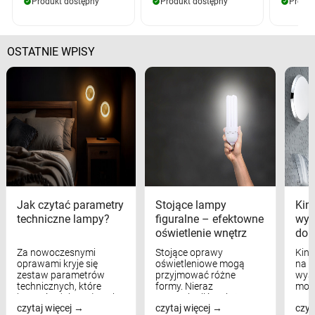
Produkt dostępny
Produkt dostępny
Produk
OSTATNIE WPISY
Jak czytać parametry
Stojące lampy
Kink
techniczne lampy?
figuralne – efektowne
wyk
oświetlenie wnętrz
dom
Za nowoczesnymi
Stojące oprawy
Kink
oprawami kryje się
oświetleniowe mogą
na w
zestaw parametrów
przyjmować różne
wyst
technicznych, które
formy. Nieraz
mod
bezpośrednio wpływają
wspominaliśmy już
real
czytaj więcej
czytaj więcej
czyt
na komfort widzenia,
modele na łukowych
Wiel