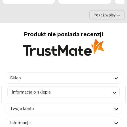
nastrój, funkcjonalność
ramionach, lampy na
nie 
przestrzeni, a nawet
trójnogach etc. Każda z
też 
samopoczucie...
nich może przydać się w
Pokaż wpisy
inn...
Produkt nie posiada recenzji

Sklep

Informacja o sklepie

Twoje konto

Informacje