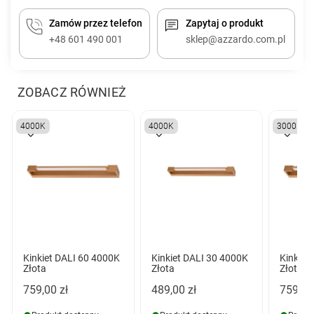
Zamów przez telefon
Zapytaj o produkt
+48 601 490 001
sklep@azzardo.com.pl
ZOBACZ RÓWNIEŻ
4000K
4000K
3000K
Kinkiet DALI 60 4000K
Kinkiet DALI 30 4000K
Kinkiet
Złota
Złota
Złota
759,00 zł
489,00 zł
759,00