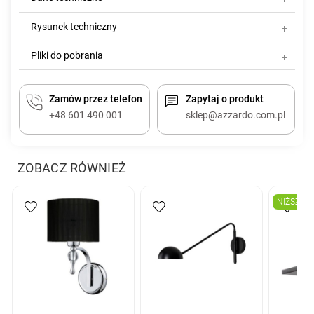
Rysunek techniczny
Pliki do pobrania
Zamów przez telefon
Zapytaj o produkt
+48 601 490 001
sklep@azzardo.com.pl
ZOBACZ RÓWNIEŻ
NIŻSZA 