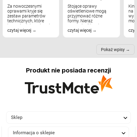
Za nowoczesnymi
Stojące oprawy
Kink
oprawami kryje się
oświetleniowe mogą
na w
zestaw parametrów
przyjmować różne
wyst
technicznych, które
formy. Nieraz
mod
bezpośrednio wpływają
wspominaliśmy już
real
czytaj więcej
czytaj więcej
czyt
na komfort widzenia,
modele na łukowych
Wiel
nastrój, funkcjonalność
ramionach, lampy na
nie 
przestrzeni, a nawet
trójnogach etc. Każda z
też 
samopoczucie...
nich może przydać się w
Pokaż wpisy
inn...
Produkt nie posiada recenzji

Sklep

Informacja o sklepie