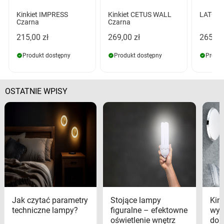
Kinkiet IMPRESS
Kinkiet CETUS WALL
LATONA
Czarna
Czarna
215,00 zł
269,00 zł
265,00
Produkt dostępny
Produkt dostępny
Produk
OSTATNIE WPISY
Jak czytać parametry
Stojące lampy
Kink
techniczne lampy?
figuralne – efektowne
wyk
oświetlenie wnętrz
dom