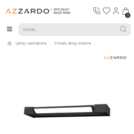
0
Lampy wewnętrzne
Kinkiety lampy ścienne