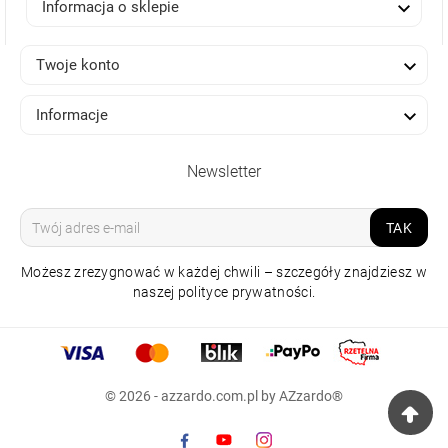

Informacja o sklepie

Twoje konto

Informacje
Newsletter
TAK
Możesz zrezygnować w każdej chwili – szczegóły znajdziesz w
naszej polityce prywatności.
KINKIET CASTOR
WALL 90 CCT SWITCH
CZARNA
© 2026 - azzardo.com.pl by AZzardo®
329,00 zł
Raty 0%
np.