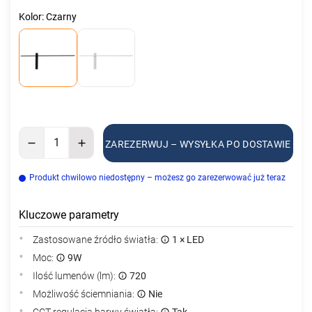
Kolor: Czarny
ZAREZERWUJ – WYSYŁKA PO DOSTAWIE
Produkt chwilowo niedostępny – możesz go zarezerwować już teraz
Kluczowe parametry
Zastosowane źródło światła:
1 × LED
Moc:
9W
Ilość lumenów (lm):
720
Możliwość ściemniania:
Nie
CCT regulacja barwy światła:
Tak