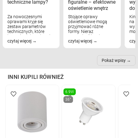
techniczne lampy?
figuralne – efektowne
wyk
oświetlenie wnętrz
dom
Za nowoczesnymi
Stojące oprawy
Kink
oprawami kryje się
oświetleniowe mogą
na w
zestaw parametrów
przyjmować różne
wyst
technicznych, które
formy. Nieraz
mod
bezpośrednio wpływają
wspominaliśmy już
real
czytaj więcej
czytaj więcej
czyt
na komfort widzenia,
modele na łukowych
Wiel
nastrój, funkcjonalność
ramionach, lampy na
nie 
przestrzeni, a nawet
trójnogach etc. Każda z
też 
samopoczucie...
nich może przydać się w
Pokaż wpisy
inn...
INNI KUPILI RÓWNIEŻ
6.9W
36°