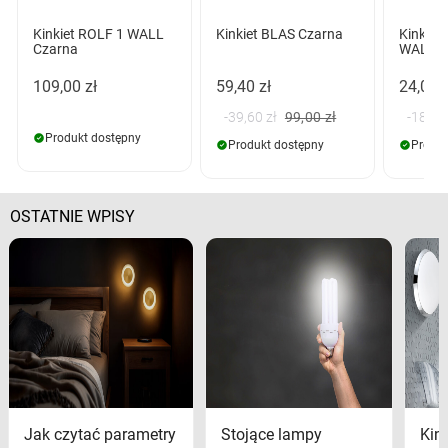
Kinkiet ROLF 1 WALL
Kinkiet BLAS Czarna
Kinkie
Czarna
WALL C
109,00 zł
59,40 zł
24,00 z
-39,60 zł
99,00 zł
-185,0
Produkt dostępny
Produkt dostępny
Produk
OSTATNIE WPISY
Jak czytać parametry
Stojące lampy
Kink