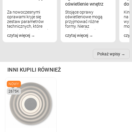
oświetlenie wnętrz
dom
Za nowoczesnymi
Stojące oprawy
Kink
oprawami kryje się
oświetleniowe mogą
na w
zestaw parametrów
przyjmować różne
wyst
technicznych, które
formy. Nieraz
mod
bezpośrednio wpływają
wspominaliśmy już
real
czytaj więcej
czytaj więcej
czyt
na komfort widzenia,
modele na łukowych
Wiel
nastrój, funkcjonalność
ramionach, lampy na
nie 
przestrzeni, a nawet
trójnogach etc. Każda z
też 
samopoczucie...
nich może przydać się w
Pokaż wpisy
inn...
INNI KUPILI RÓWNIEŻ
NOWY
2675K