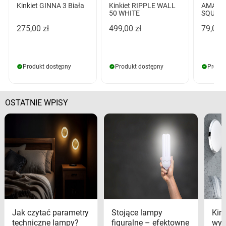
Kinkiet GINNA 3 Biała
Kinkiet RIPPLE WALL
AMADE
50 WHITE
SQUAR
275,00 zł
499,00 zł
79,00 z
Produkt dostępny
Produkt dostępny
Produk
OSTATNIE WPISY
Jak czytać parametry
Stojące lampy
Kink
techniczne lampy?
figuralne – efektowne
wyk