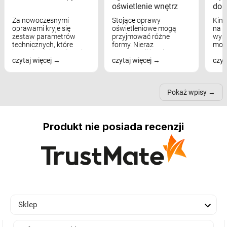
oświetlenie wnętrz
dom
Za nowoczesnymi
Stojące oprawy
Kink
oprawami kryje się
oświetleniowe mogą
na w
zestaw parametrów
przyjmować różne
wyst
technicznych, które
formy. Nieraz
mod
bezpośrednio wpływają
wspominaliśmy już
real
czytaj więcej
czytaj więcej
czyt
na komfort widzenia,
modele na łukowych
Wiel
nastrój, funkcjonalność
ramionach, lampy na
nie 
przestrzeni, a nawet
trójnogach etc. Każda z
też 
samopoczucie...
nich może przydać się w
Pokaż wpisy
inn...
Produkt nie posiada recenzji

Sklep