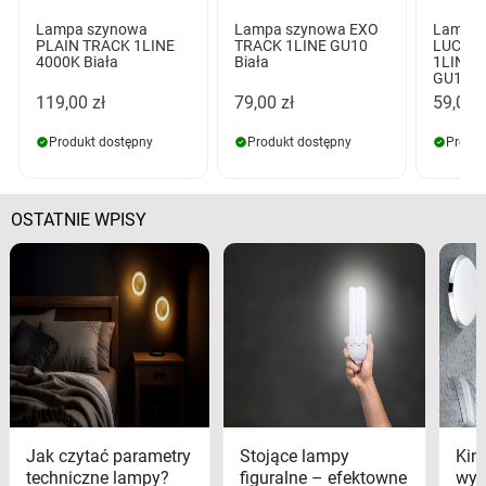
Lampa szynowa
Lampa szynowa EXO
Lampa 
PLAIN TRACK 1LINE
TRACK 1LINE GU10
LUCAS 
4000K Biała
Biała
1LINE 
GU10 B
119,00 zł
79,00 zł
59,00 z
Produkt dostępny
Produkt dostępny
Produk
OSTATNIE WPISY
Jak czytać parametry
Stojące lampy
Kink
techniczne lampy?
figuralne – efektowne
wyk