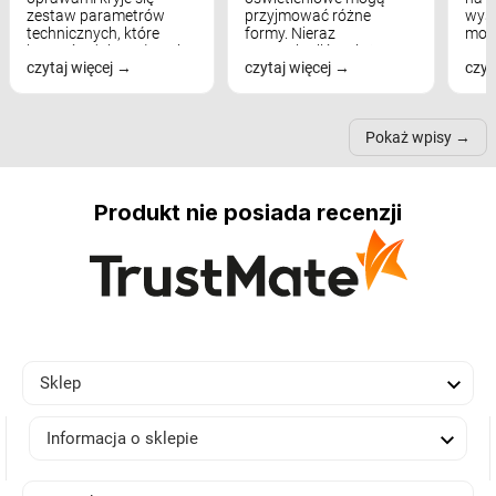
zestaw parametrów
przyjmować różne
wyst
technicznych, które
formy. Nieraz
mod
bezpośrednio wpływają
wspominaliśmy już
real
czytaj więcej
czytaj więcej
czyt
na komfort widzenia,
modele na łukowych
Wiel
nastrój, funkcjonalność
ramionach, lampy na
nie 
przestrzeni, a nawet
trójnogach etc. Każda z
też 
samopoczucie...
nich może przydać się w
Pokaż wpisy
inn...
Produkt nie posiada recenzji

Sklep

Informacja o sklepie