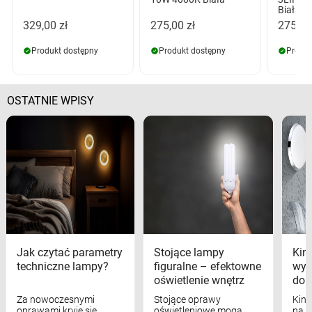
Biała
329,00 zł
275,00 zł
275,00
Produkt dostępny
Produkt dostępny
Produk
OSTATNIE WPISY
Jak czytać parametry
Stojące lampy
Kink
techniczne lampy?
figuralne – efektowne
wyk
oświetlenie wnętrz
dom
Za nowoczesnymi
Stojące oprawy
Kink
oprawami kryje się
oświetleniowe mogą
na w