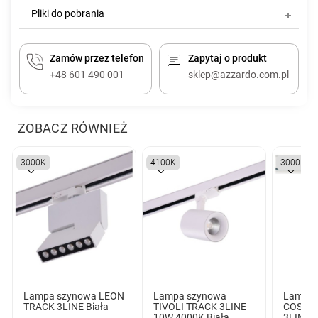
Pliki do pobrania
Zamów przez telefon
Zapytaj o produkt
+48 601 490 001
sklep@azzardo.com.pl
ZOBACZ RÓWNIEŻ
3000K
4100K
3000K
Lampa szynowa LEON
Lampa szynowa
Lampa 
TRACK 3LINE Biała
TIVOLI TRACK 3LINE
COSTA
10W 4000K Biała
3LINE 