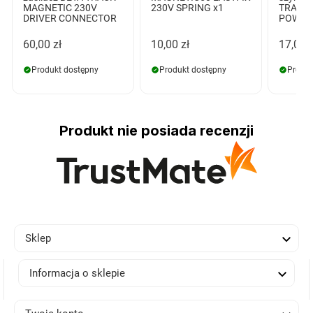
MAGNETIC 230V
230V SPRING x1
TRACK 
DRIVER CONNECTOR
POWER 
60,00 zł
10,00 zł
17,00 z
Produkt dostępny
Produkt dostępny
Produk
Produkt nie posiada recenzji

Sklep

Informacja o sklepie