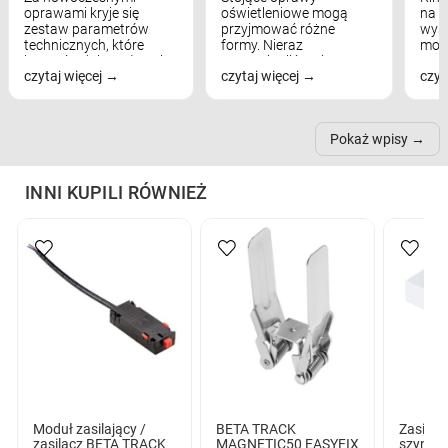
oprawami kryje się
oświetleniowe mogą
na w
zestaw parametrów
przyjmować różne
wyst
technicznych, które
formy. Nieraz
mod
bezpośrednio wpływają
wspominaliśmy już
real
czytaj więcej
czytaj więcej
czyt
na komfort widzenia,
modele na łukowych
Wiel
nastrój, funkcjonalność
ramionach, lampy na
nie 
przestrzeni, a nawet
trójnogach etc. Każda z
też 
samopoczucie...
nich może przydać się w
Pokaż wpisy
inn...
INNI KUPILI RÓWNIEŻ
Moduł zasilający /
BETA TRACK
Zasilac
zasilacz BETA TRACK
MAGNETIC50 EASYFIX
szynop