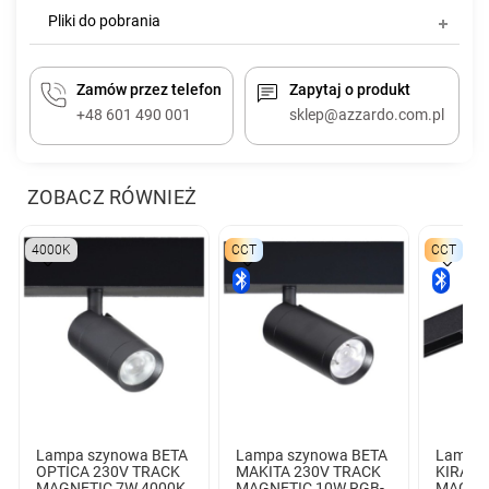
Pliki do pobrania
Zamów przez telefon
Zapytaj o produkt
+48 601 490 001
sklep@azzardo.com.pl
ZOBACZ RÓWNIEŻ
4000K
CCT
CCT
Lampa szynowa BETA
Lampa szynowa BETA
Lampa 
OPTICA 230V TRACK
MAKITA 230V TRACK
KIRA 2
MAGNETIC 7W 4000K
MAGNETIC 10W RGB-
MAGNE