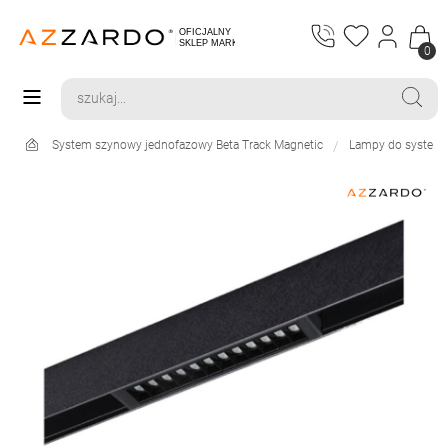
0
System szynowy jednofazowy Beta Track Magnetic
Lampy do systemu