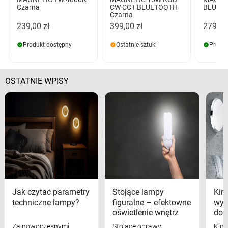
Czarna
CW CCT BLUETOOTH
BLUETO
Czarna
239,00 zł
399,00 zł
279,00
Produkt dostępny
Ostatnie sztuki
Produk
OSTATNIE WPISY
Jak czytać parametry
Stojące lampy
Kink
techniczne lampy?
figuralne – efektowne
wyk
oświetlenie wnętrz
dom
Za nowoczesnymi
Stojące oprawy
Kink