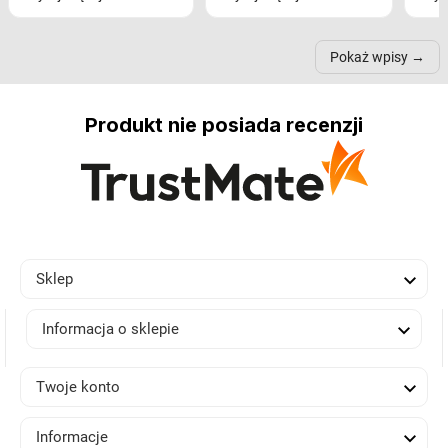
nastrój, funkcjonalność
ramionach, lampy na
nie 
przestrzeni, a nawet
trójnogach etc. Każda z
też 
samopoczucie...
nich może przydać się w
Pokaż wpisy
inn...
Produkt nie posiada recenzji

Sklep

Informacja o sklepie

Twoje konto

Informacje