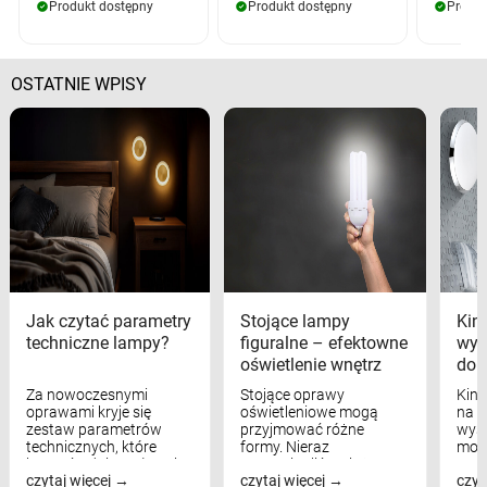
Produkt dostępny
Produkt dostępny
Produk
OSTATNIE WPISY
Jak czytać parametry
Stojące lampy
Kink
techniczne lampy?
figuralne – efektowne
wyk
oświetlenie wnętrz
dom
Za nowoczesnymi
Stojące oprawy
Kink
oprawami kryje się
oświetleniowe mogą
na w
zestaw parametrów
przyjmować różne
wyst
technicznych, które
formy. Nieraz
mod
bezpośrednio wpływają
wspominaliśmy już
real
czytaj więcej
czytaj więcej
czyt
na komfort widzenia,
modele na łukowych
Wiel