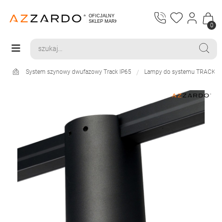
0
System szynowy dwufazowy Track IP65
Lampy do systemu TRACK I