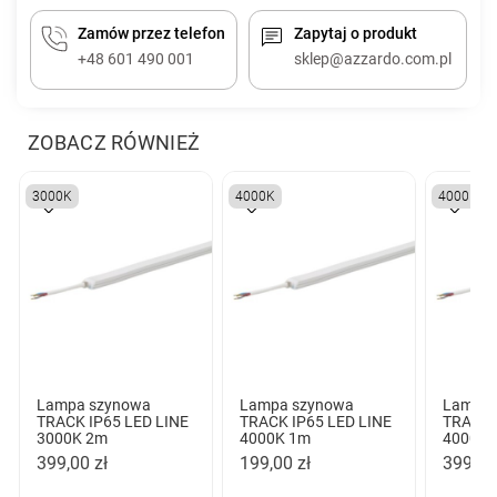
Zamów przez telefon
Zapytaj o produkt
+48 601 490 001
sklep@azzardo.com.pl
ZOBACZ RÓWNIEŻ
3000K
4000K
4000K
Lampa szynowa
Lampa szynowa
Lampa 
TRACK IP65 LED LINE
TRACK IP65 LED LINE
TRACK 
3000K 2m
4000K 1m
4000K 
399,00 zł
199,00 zł
399,00