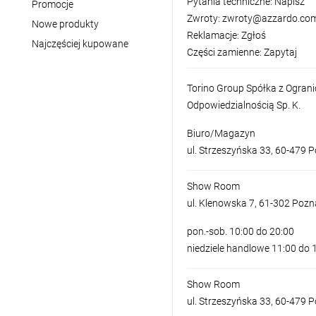
Pytania techniczne:
Napisz
Promocje
Zwroty:
zwroty@azzardo.com
Nowe produkty
Reklamacje:
Zgłoś
Najczęściej kupowane
Części zamienne:
Zapytaj
Torino Group Spółka z Ogran
Odpowiedzialnością Sp. K.
Biuro/Magazyn
ul. Strzeszyńska 33, 60-479 
Show Room
ul. Klenowska 7, 61-302 Poz
pon.-sob. 10:00 do 20:00
niedziele handlowe 11:00 do 
Show Room
ul. Strzeszyńska 33, 60-479 