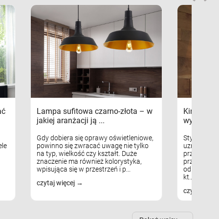
ać
Lampa sufitowa czarno-złota – w
Kinkiety s
jakiej aranżacji ją ...
wykorzys
Gdy dobiera się oprawy oświetleniowe,
Styl skandy
le
powinno się zwracać uwagę nie tylko
uznaniem m
na typ, wielkość czy kształt. Duże
przytulnych
znaczenie ma również kolorystyka,
przestrzeni
wpisująca się w przestrzeń i p...
odpowiedni
kt...
czytaj więcej
czytaj więc