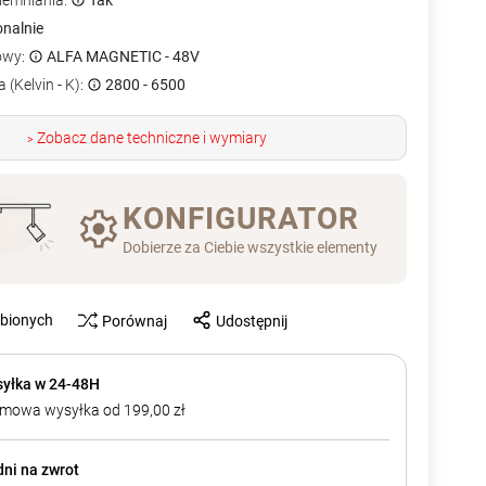
iemniania:
Tak
onalnie
owy:
ALFA MAGNETIC - 48V
 (Kelvin - K):
2800 - 6500
Zobacz dane techniczne i wymiary
>
KONFIGURATOR
Dobierze za Ciebie wszystkie elementy
ubionych
Porównaj
Udostępnij
yłka w 24-48H
mowa wysyłka od 199,00 zł
dni na zwrot