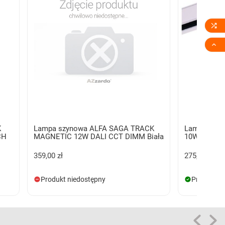


K
Lampa szynowa ALFA SAGA TRACK
Lampa szyn
CH
MAGNETIC 12W DALI CCT DIMM Biała
10W 3000K 
359,00 zł
275,00 zł
Produkt niedostępny
Produkt d