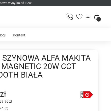
mowa wysyłka od 199zl
0
logi
Kontakt
 SZYNOWA ALFA MAKITA
 MAGNETIC 20W CCT
OOTH BIAŁA
zł
39.90 zł
0.0
(
0
)