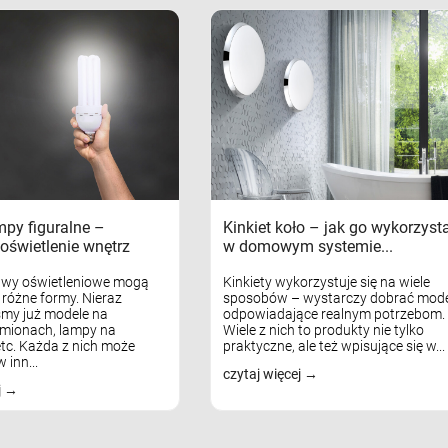
mpy figuralne –
Kinkiet koło – jak go wykorzyst
oświetlenie wnętrz
w domowym systemie...
awy oświetleniowe mogą
Kinkiety wykorzystuje się na wiele
różne formy. Nieraz
sposobów – wystarczy dobrać mode
my już modele na
odpowiadające realnym potrzebom.
mionach, lampy na
Wiele z nich to produkty nie tylko
tc. Każda z nich może
praktyczne, ale też wpisujące się w...
 inn...
czytaj więcej
j