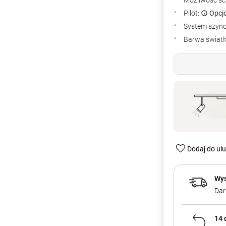
Możliwość śc
Pilot:
Opcj
System szyn
Barwa światła
Dodaj do ul
Wys
Dar
14 