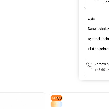
Zam
Opis
Dane technic
Rysunek tech
Pliki do pobra
Zamów pr
+48 601 
NOWY
CCT