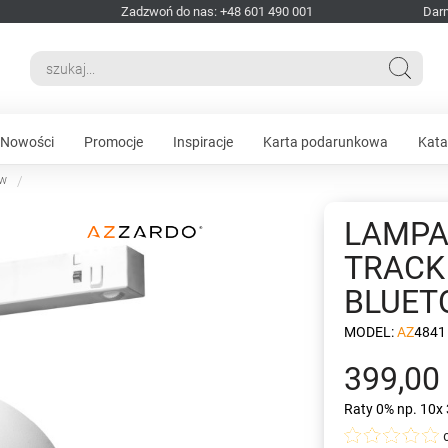
Zadzwoń do nas: +48 601 490 001
Dar
Nowości
Promocje
Inspiracje
Karta podarunkowa
Kata
ów
LAMPA
TRACK
BLUET
MODEL:
AZ4841
399,00 
Raty 0%
np. 10x 