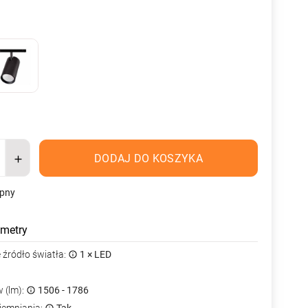
DODAJ DO KOSZYKA
ępny
metry
źródło światła:
1 × LED
 (lm):
1506 - 1786