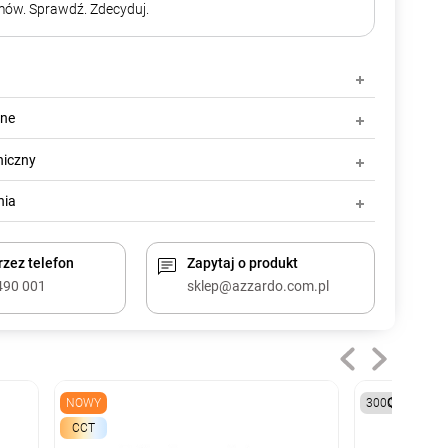
ów. Sprawdź. Zdecyduj.
zne
niczny
nia
zez telefon
Zapytaj o produkt
490 001
sklep@azzardo.com.pl
NOWY
3000K
CCT