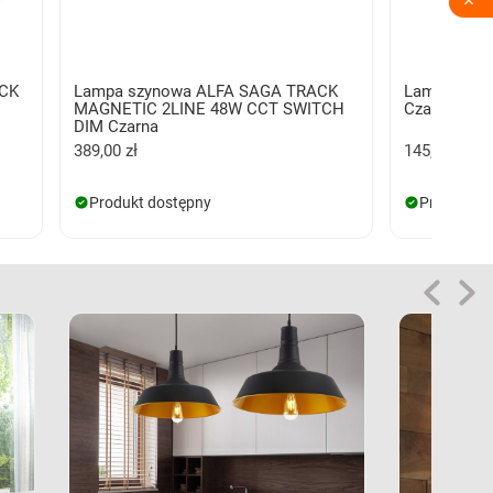

ACK
Lampa szynowa ALFA SAGA TRACK
Lampa szyn
MAGNETIC 2LINE 48W CCT SWITCH
Czarna
DIM Czarna
389,00 zł
145,00 zł
Produkt dostępny
Produkt d