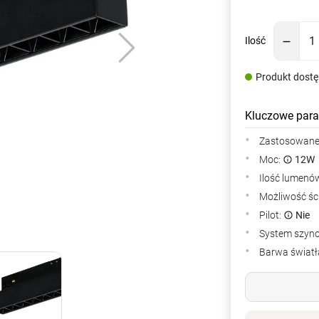
Ilość
Produkt dost
Kluczowe para
Zastosowane 
Moc:
12W
Ilość lumenów
Możliwość śc
Pilot:
Nie
System szyn
Barwa światła