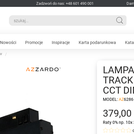
Zadzwoń do nas: +48 601 490 001
Dar
Nowości
Promocje
Inspiracje
Karta podarunkowa
Kata
ów
LAMPA
TRACK
CCT D
MODEL:
AZ6286
379,00 
Raty 0%
np. 10x 