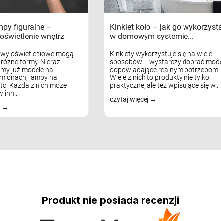
mpy figuralne –
Kinkiet koło – jak go wykorzyst
oświetlenie wnętrz
w domowym systemie...
awy oświetleniowe mogą
Kinkiety wykorzystuje się na wiele
różne formy. Nieraz
sposobów – wystarczy dobrać mode
my już modele na
odpowiadające realnym potrzebom.
mionach, lampy na
Wiele z nich to produkty nie tylko
tc. Każda z nich może
praktyczne, ale też wpisujące się w...
 inn...
czytaj więcej
j
Produkt nie posiada recenzji