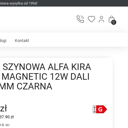
mowa wysyłka od 199zl
0
logi
Kontakt
 SZYNOWA ALFA KIRA
 MAGNETIC 12W DALI
IMM CZARNA
zł
37.90 zł
0.0
(
0
)