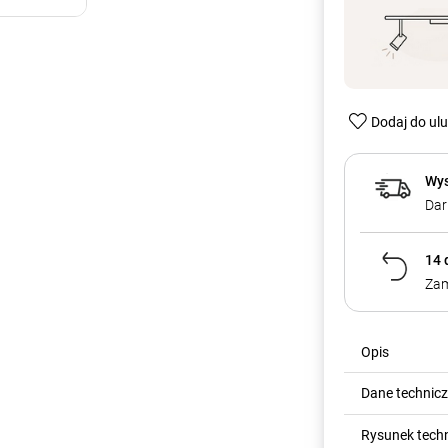
Dodaj do ul
Wys
Dar
14 
Zam
Opis
Dane technic
Rysunek tech