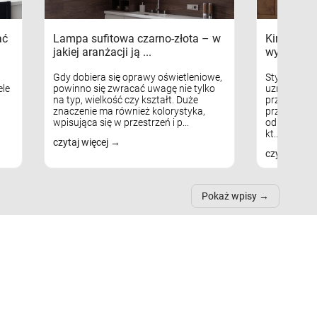
ać
Lampa sufitowa czarno-złota – w
Kinkiety s
jakiej aranżacji ją ...
wykorzys
Gdy dobiera się oprawy oświetleniowe,
Styl skandy
le
powinno się zwracać uwagę nie tylko
uznaniem m
na typ, wielkość czy kształt. Duże
przytulnych
znaczenie ma również kolorystyka,
przestrzeni
wpisująca się w przestrzeń i p...
odpowiedni
kt...
czytaj więcej
czytaj więc
Pokaż wpisy