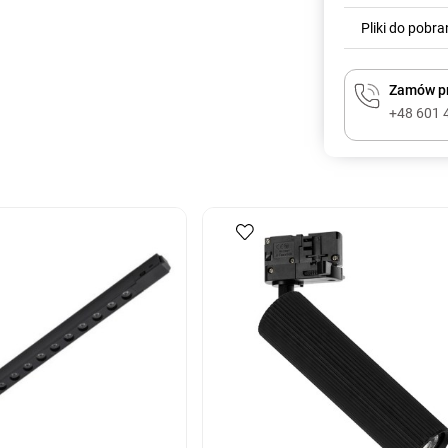
Pliki do pobra
Zamów pr
+48 601 