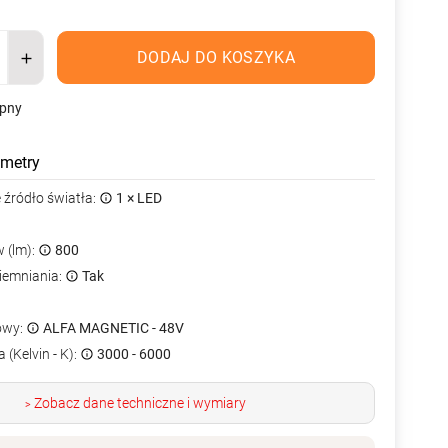
DODAJ DO KOSZYKA
ępny
metry
źródło światła:
1 × LED
 (lm):
800
iemniania:
Tak
owy:
ALFA MAGNETIC - 48V
 (Kelvin - K):
3000 - 6000
Zobacz dane techniczne i wymiary
>