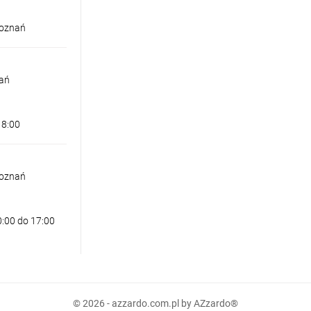
Poznań
nań
18:00
Poznań
0:00 do 17:00
 TRACK MAGNETIC 12W DALI
© 2026 - azzardo.com.pl by AZzardo®