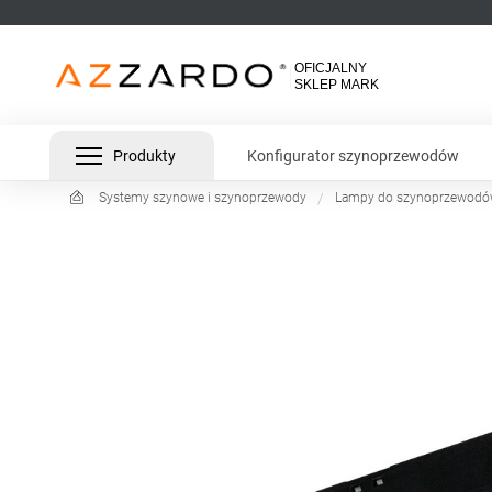
Produkty
Konfigurator szynoprzewodów
Systemy szynowe i szynoprzewody
Lampy do szynoprzewod