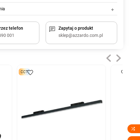
nia
zez telefon
Zapytaj o produkt
490 001
sklep@azzardo.com.pl
CCT
