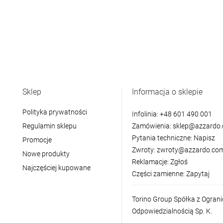
Sklep
Informacja o sklepie
Polityka prywatności
Infolinia:
+48 601 490 001
Regulamin sklepu
Zamówienia:
sklep@azzardo.
Pytania techniczne:
Napisz
Promocje
Zwroty:
zwroty@azzardo.com
Nowe produkty
Reklamacje:
Zgłoś
Najczęściej kupowane
Części zamienne:
Zapytaj
Torino Group Spółka z Ogran
Odpowiedzialnością Sp. K.