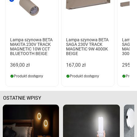
Lampa szynowa BETA
Lampa szynowa BETA
Lampa 
MAKITA 230V TRACK
SAGA 230V TRACK
SAGA 2
MAGNETIC 10W CCT
MAGNETIC 9W 4000K
MAGNE
BLUETOOTH BEIGE
BEIGE
3000K 
369,00 zł
167,00 zł
295,00
Produkt dostępny
Produkt dostępny
Produk
OSTATNIE WPISY