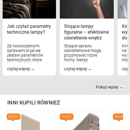
Jak czytać parametry
Stojące lampy
Kink
techniczne lampy?
figuralne – efektowne
wyk
oświetlenie wnętrz
dom
Za nowoczesnymi
Stojące oprawy
Kink
oprawami kryje się
oświetleniowe mogą
na w
zestaw parametrów
przyjmować różne
wyst
technicznych, które
formy. Nieraz
mod
bezpośrednio wpływają
wspominaliśmy już
real
czytaj więcej
czytaj więcej
czyt
na komfort widzenia,
modele na łukowych
Wiel
nastrój, funkcjonalność
ramionach, lampy na
nie 
przestrzeni, a nawet
trójnogach etc. Każda z
też 
samopoczucie...
nich może przydać się w
Pokaż wpisy
inn...
INNI KUPILI RÓWNIEŻ
NOWY
NOWY
NOWY