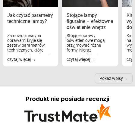
Jak czytać parametry
Stojące lampy
Kink
techniczne lampy?
figuralne – efektowne
wyk
oświetlenie wnętrz
dom
Za nowoczesnymi
Stojące oprawy
Kink
oprawami kryje się
oświetleniowe mogą
na w
zestaw parametrów
przyjmować różne
wyst
technicznych, które
formy. Nieraz
mod
bezpośrednio wpływają
wspominaliśmy już
real
czytaj więcej
czytaj więcej
czyt
na komfort widzenia,
modele na łukowych
Wiel
nastrój, funkcjonalność
ramionach, lampy na
nie 
przestrzeni, a nawet
trójnogach etc. Każda z
też 
samopoczucie...
nich może przydać się w
Pokaż wpisy
inn...
Produkt nie posiada recenzji