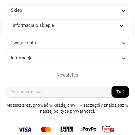

Sklep

Informacja o sklepie

Twoje konto

Informacje
Newsletter
TAK
Możesz zrezygnować w każdej chwili – szczegóły znajdziesz w
naszej polityce prywatności.
LAMPA SZYNOWA
SIGMA KIRA TRACK
MAGNETIC 20W CCT