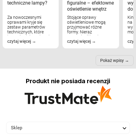
techniczne lampy?
figuralne – efektowne
wyk
oświetlenie wnętrz
dom
Za nowoczesnymi
Stojące oprawy
Kink
oprawami kryje się
oświetleniowe mogą
na w
zestaw parametrów
przyjmować różne
wyst
technicznych, które
formy. Nieraz
mod
bezpośrednio wpływają
wspominaliśmy już
real
czytaj więcej
czytaj więcej
czyt
na komfort widzenia,
modele na łukowych
Wiel
nastrój, funkcjonalność
ramionach, lampy na
nie 
przestrzeni, a nawet
trójnogach etc. Każda z
też 
samopoczucie...
nich może przydać się w
Pokaż wpisy
inn...
Produkt nie posiada recenzji

Sklep