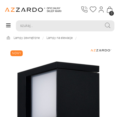
0
Lampy zewnętrzne
Lampy na elewacje
NOWY