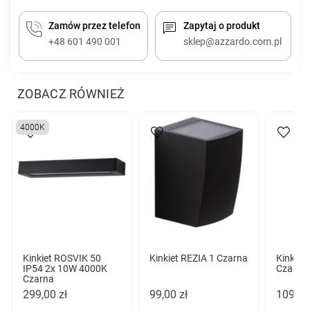
Zamów przez telefon
Zapytaj o produkt
+48 601 490 001
sklep@azzardo.com.pl
ZOBACZ RÓWNIEŻ
4000K
Kinkiet ROSVIK 50
Kinkiet REZIA 1 Czarna
Kinkiet
IP54 2x 10W 4000K
Czarna
Czarna
299,00 zł
99,00 zł
109,00