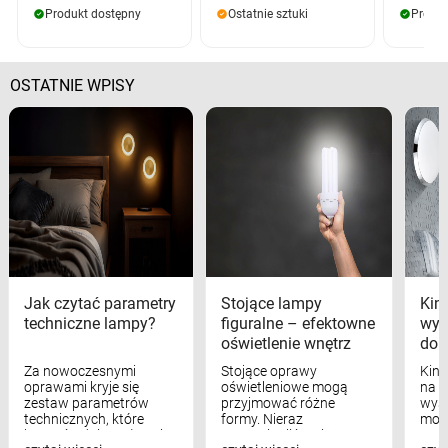
Produkt dostępny
Ostatnie sztuki
Produk
OSTATNIE WPISY
Jak czytać parametry
Stojące lampy
Kink
techniczne lampy?
figuralne – efektowne
wyk
oświetlenie wnętrz
dom
Za nowoczesnymi
Stojące oprawy
Kink
oprawami kryje się
oświetleniowe mogą
na w
zestaw parametrów
przyjmować różne
wyst
technicznych, które
formy. Nieraz
mod
bezpośrednio wpływają
wspominaliśmy już
real