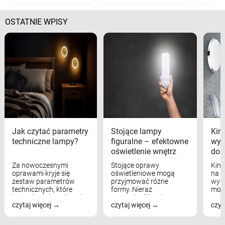
OSTATNIE WPISY
Jak czytać parametry
Stojące lampy
Kink
techniczne lampy?
figuralne – efektowne
wyk
oświetlenie wnętrz
dom
Za nowoczesnymi
Stojące oprawy
Kink
oprawami kryje się
oświetleniowe mogą
na w
zestaw parametrów
przyjmować różne
wyst
technicznych, które
formy. Nieraz
mod
bezpośrednio wpływają
wspominaliśmy już
real
czytaj więcej
czytaj więcej
czyt
na komfort widzenia,
modele na łukowych
Wiel
nastrój, funkcjonalność
ramionach, lampy na
nie 
przestrzeni, a nawet
trójnogach etc. Każda z
też 