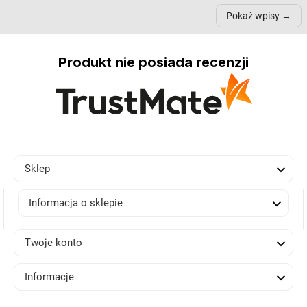
samopoczucie...
nich może przydać się w
Pokaż wpisy
inn...
Produkt nie posiada recenzji

Sklep

Informacja o sklepie

Twoje konto

Informacje