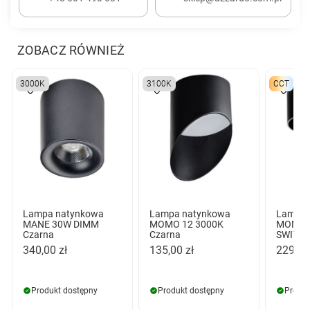
ZOBACZ RÓWNIEŻ
3000K
3100K
CCT
Lampa natynkowa
Lampa natynkowa
Lampa 
MANE 30W DIMM
MOMO 12 3000K
MONA 
Czarna
Czarna
SWITCH
340,00 zł
135,00 zł
229,00
Produkt dostępny
Produkt dostępny
Produk