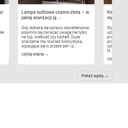
ać
Lampa sufitowa czarno-złota – w
Kinkiety s
jakiej aranżacji ją ...
wykorzys
Gdy dobiera się oprawy oświetleniowe,
Styl skandy
le
powinno się zwracać uwagę nie tylko
uznaniem m
na typ, wielkość czy kształt. Duże
przytulnych
znaczenie ma również kolorystyka,
przestrzeni
wpisująca się w przestrzeń i p...
odpowiedni
kt...
czytaj więcej
czytaj więc
Pokaż wpisy