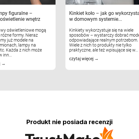
mpy figuralne –
Kinkiet koło – jak go wykorzyst
oświetlenie wnętrz
w domowym systemie...
awy oświetleniowe mogą
Kinkiety wykorzystuje się na wiele
różne formy. Nieraz
sposobów – wystarczy dobrać mode
my już modele na
odpowiadające realnym potrzebom.
mionach, lampy na
Wiele z nich to produkty nie tylko
tc. Każda z nich może
praktyczne, ale też wpisujące się w...
 inn...
czytaj więcej
j
Produkt nie posiada recenzji