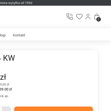
mowa wysyłka od 199zl
0
logi
Kontakt
4 KW
zł
9,00 zł
39.00 zł
0.0
(
0
)