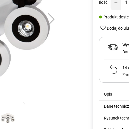
Ilość
Produkt dost
Dodaj do ul
Wys
Dar
14 
Zam
Opis
Dane technic
Rysunek tech