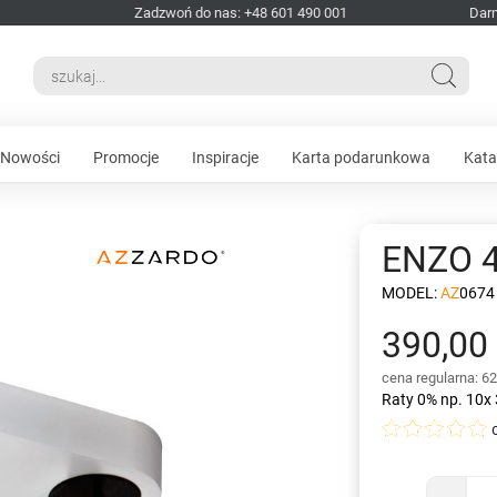
Zadzwoń do nas: +48 601 490 001
Dar
Nowości
Promocje
Inspiracje
Karta podarunkowa
Kata
ENZO 
MODEL:
AZ0674
390,00 
cena regularna: 62
Raty 0%
np. 10x 