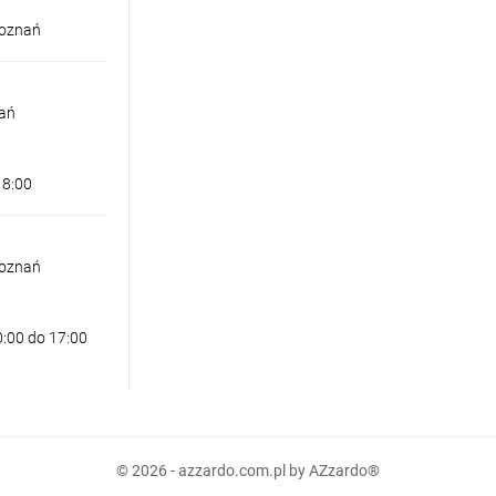
Poznań
nań
18:00
Poznań
0:00 do 17:00
ł
00 zł
© 2026 - azzardo.com.pl by AZzardo®
.00 zł