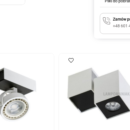
Pliki do pobra
Zamów pr
+48 601 