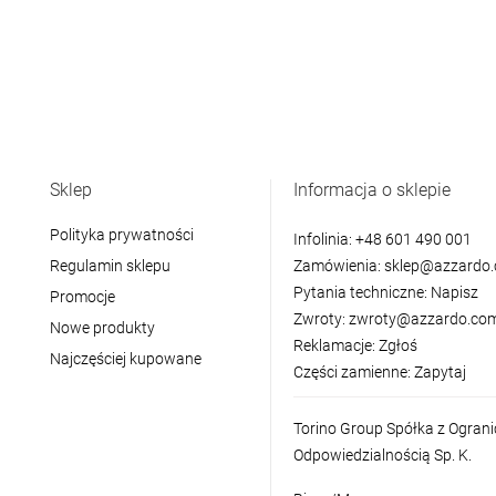
Sklep
Informacja o sklepie
Polityka prywatności
Infolinia:
+48 601 490 001
Regulamin sklepu
Zamówienia:
sklep@azzardo.
Pytania techniczne:
Napisz
Promocje
Zwroty:
zwroty@azzardo.com
Nowe produkty
Reklamacje:
Zgłoś
Najczęściej kupowane
Części zamienne:
Zapytaj
Torino Group Spółka z Ogran
Odpowiedzialnością Sp. K.