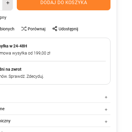
DODAJ DO KOSZYKA
ępny
ubionych
Porównaj
Udostępnij
yłka w 24-48H
mowa wysyłka od 199,00 zł
dni na zwrot
ów. Sprawdź. Zdecyduj.
zne
niczny