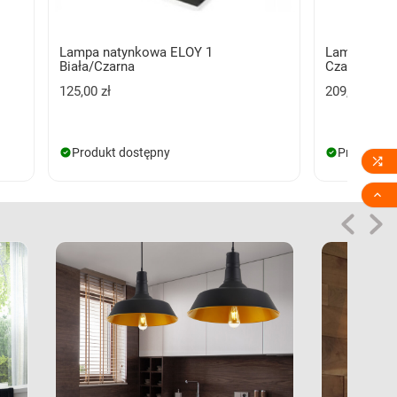
Lampa natynkowa ELOY 1
Lampa naty
Biała/Czarna
Czarna/Biał
125,00 zł
209,00 zł
Produkt dostępny
Produkt d

