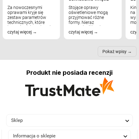
Za nowoczesnymi
Stojące oprawy
Kink
oprawami kryje się
oświetleniowe mogą
na w
zestaw parametrów
przyjmować różne
wyst
technicznych, które
formy. Nieraz
mod
bezpośrednio wpływają
wspominaliśmy już
real
czytaj więcej
czytaj więcej
czyt
na komfort widzenia,
modele na łukowych
Wiel
nastrój, funkcjonalność
ramionach, lampy na
nie 
przestrzeni, a nawet
trójnogach etc. Każda z
też 
samopoczucie...
nich może przydać się w
Pokaż wpisy
inn...
Produkt nie posiada recenzji

Sklep

Informacja o sklepie