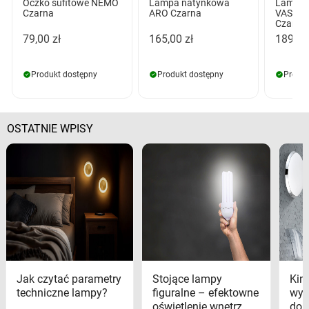
Oczko sufitowe NEMO
Lampa natynkowa
Lampa 
Czarna
ARO Czarna
VASKO
Czarna
79,00 zł
165,00 zł
189,00
Produkt dostępny
Produkt dostępny
Produk
OSTATNIE WPISY
Jak czytać parametry
Stojące lampy
Kink
techniczne lampy?
figuralne – efektowne
wyk
oświetlenie wnętrz
dom