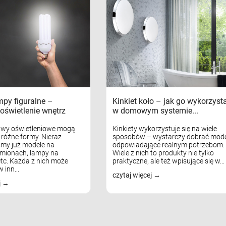
mpy figuralne –
Kinkiet koło – jak go wykorzyst
oświetlenie wnętrz
w domowym systemie...
awy oświetleniowe mogą
Kinkiety wykorzystuje się na wiele
różne formy. Nieraz
sposobów – wystarczy dobrać mode
my już modele na
odpowiadające realnym potrzebom.
mionach, lampy na
Wiele z nich to produkty nie tylko
tc. Każda z nich może
praktyczne, ale też wpisujące się w...
 inn...
czytaj więcej
j