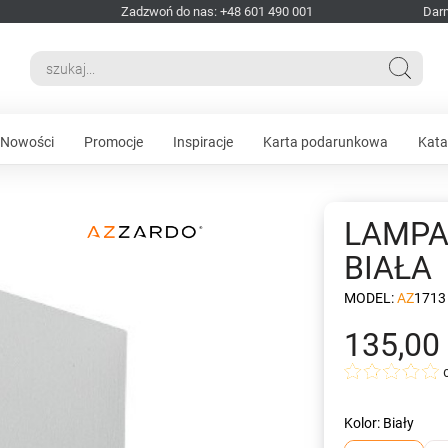
Zadzwoń do nas: +48 601 490 001
Dar
Nowości
Promocje
Inspiracje
Karta podarunkowa
Kata
LAMPA
BIAŁA
MODEL:
AZ1713
135,00 
Kolor: Biały