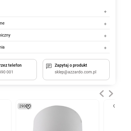
zne
niczny
nia
zez telefon
Zapytaj o produkt
490 001
sklep@azzardo.com.pl
2900K