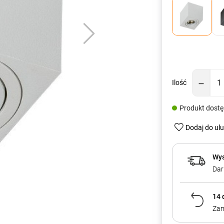
Ilość
Produkt dost
Dodaj do ul
Wys
Dar
14 
Zam