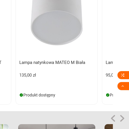
T
Lampa natynkowa MATEO M Biała
Lampa naty

135,00 zł
95,00 zł

Produkt dostępny
Produkt d