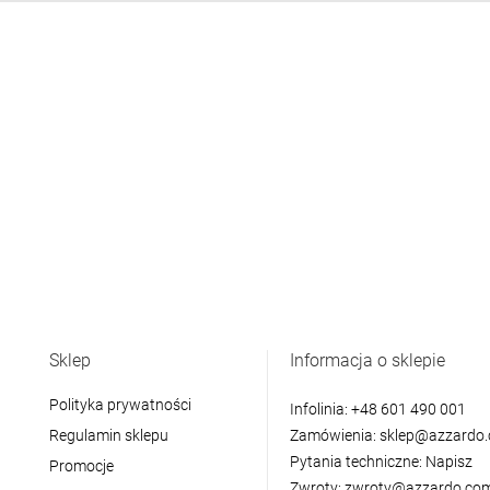
Sklep
Informacja o sklepie
Polityka prywatności
Infolinia:
+48 601 490 001
Regulamin sklepu
Zamówienia:
sklep@azzardo.
Pytania techniczne:
Napisz
Promocje
Zwroty:
zwroty@azzardo.com