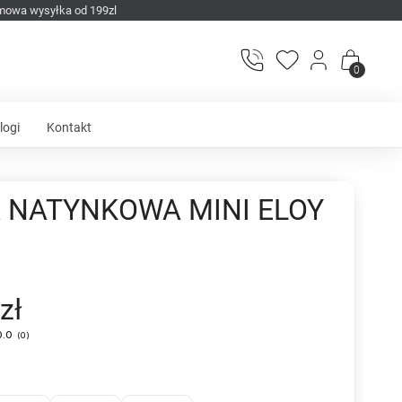
mowa wysyłka od 199zl
0
logi
Kontakt
 NATYNKOWA MINI ELOY
zł
0.0
(
0
)