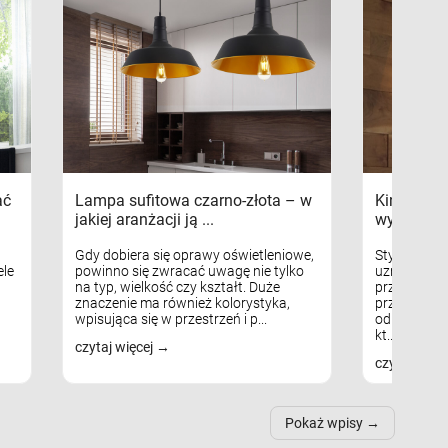
ać
Lampa sufitowa czarno-złota – w
Kinkiety s
jakiej aranżacji ją ...
wykorzys
Gdy dobiera się oprawy oświetleniowe,
Styl skandy
le
powinno się zwracać uwagę nie tylko
uznaniem m
na typ, wielkość czy kształt. Duże
przytulnych
znaczenie ma również kolorystyka,
przestrzeni
wpisująca się w przestrzeń i p...
odpowiedni
kt...
czytaj więcej
czytaj więc
Pokaż wpisy