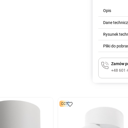
Opis
Dane technic
Rysunek tech
Pliki do pobra
Zamów pr
+48 601 
CCT