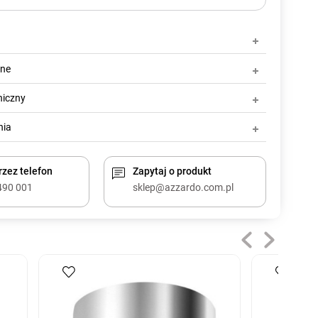
zne
niczny
nia
zez telefon
Zapytaj o produkt
490 001
sklep@azzardo.com.pl