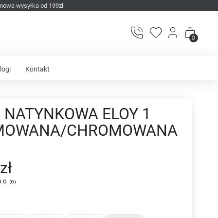
mowa wysyłka od 199zl
0
logi
Kontakt
 NATYNKOWA ELOY 1
MOWANA/CHROMOWANA
zł
0.0
(
0
)