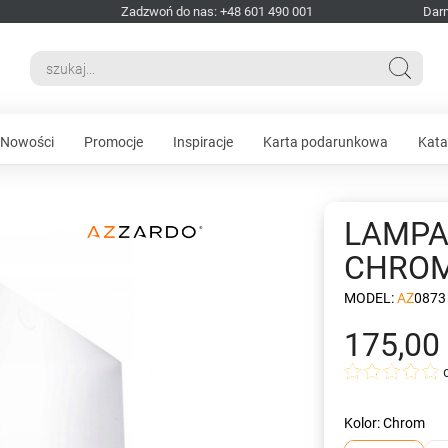
Zadzwoń do nas: +48 601 490 001
Dar
Nowości
Promocje
Inspiracje
Karta podarunkowa
Kata
LAMPA
CHRO
MODEL:
AZ0873
175,00 
Kolor: Chrom