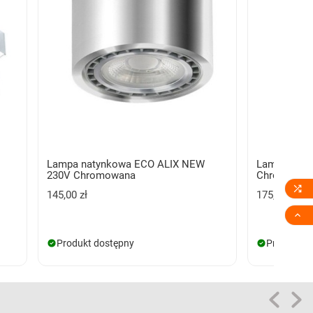
Lampa natynkowa ECO ALIX NEW
Lampa naty
230V Chromowana
Chromowan

145,00 zł
175,00 zł

Produkt dostępny
Produkt d