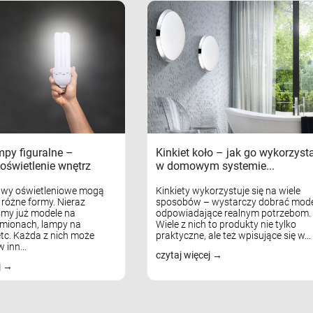
mpy figuralne –
Kinkiet koło – jak go wykorzyst
oświetlenie wnętrz
w domowym systemie...
awy oświetleniowe mogą
Kinkiety wykorzystuje się na wiele
różne formy. Nieraz
sposobów – wystarczy dobrać mode
my już modele na
odpowiadające realnym potrzebom.
mionach, lampy na
Wiele z nich to produkty nie tylko
tc. Każda z nich może
praktyczne, ale też wpisujące się w...
 inn...
czytaj więcej
j