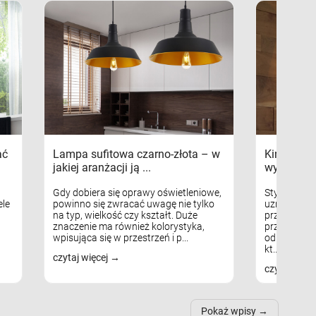
ać
Lampa sufitowa czarno-złota – w
Kinkiety s
jakiej aranżacji ją ...
wykorzys
Gdy dobiera się oprawy oświetleniowe,
Styl skandy
le
powinno się zwracać uwagę nie tylko
uznaniem m
na typ, wielkość czy kształt. Duże
przytulnych
znaczenie ma również kolorystyka,
przestrzeni
wpisująca się w przestrzeń i p...
odpowiedni
kt...
czytaj więcej
czytaj więc
Pokaż wpisy