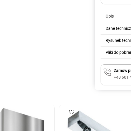
Opis
Dane technic
Rysunek tech
Pliki do pobra
Zamów pr
+48 601 