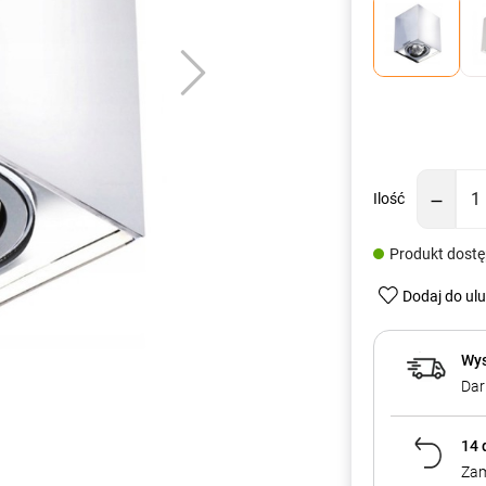
Ilość
Produkt dost
Dodaj do ul
Wys
Dar
14 
Zam