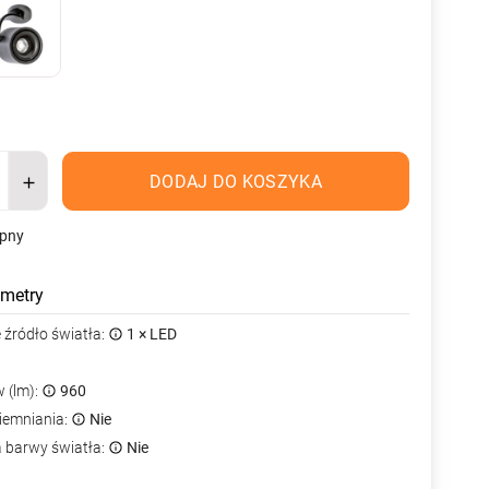
DODAJ DO KOSZYKA
ępny
metry
źródło światła:
1 × LED
 (lm):
960
iemniania:
Nie
a barwy światła:
Nie