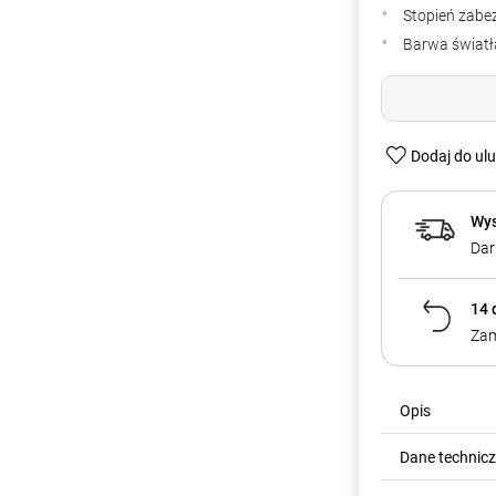
Stopień zabe
Barwa światła
Dodaj do ul
Wys
Dar
14 
Zam
Opis
Dane technic