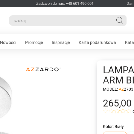
Zadzwoń do nas: +48 601 490 001
Dar
Nowości
Promocje
Inspiracje
Karta podarunkowa
Kata
LAMPA
ARM B
MODEL:
AZ2703
265,00 
Kolor: Biały