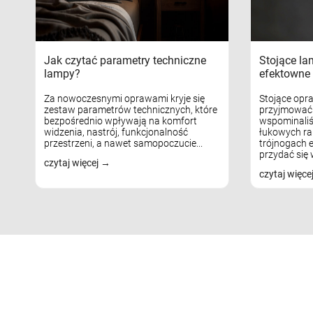
Jak czytać parametry techniczne
Stojące la
lampy?
efektowne 
Za nowoczesnymi oprawami kryje się
Stojące opr
zestaw parametrów technicznych, które
przyjmować 
bezpośrednio wpływają na komfort
wspominaliś
widzenia, nastrój, funkcjonalność
łukowych ra
przestrzeni, a nawet samopoczucie...
trójnogach e
przydać się w
czytaj więcej
czytaj więce