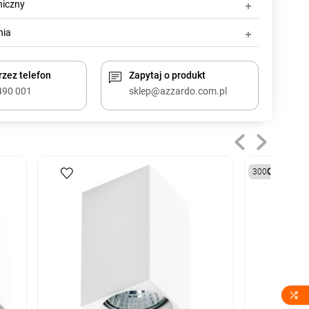
niczny
nia
zez telefon
Zapytaj o produkt
490 001
sklep@azzardo.com.pl
3000K
