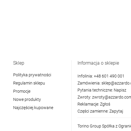
Sklep
Informacja o sklepie
Polityka prywatności
Infolinia:
+48 601 490 001
Regulamin sklepu
Zamówienia:
sklep@azzardo.
Pytania techniczne:
Napisz
Promocje
Zwroty:
zwroty@azzardo.com
Nowe produkty
Reklamacje:
Zgłoś
Najczęściej kupowane
Części zamienne:
Zapytaj
Torino Group Spółka z Ogran