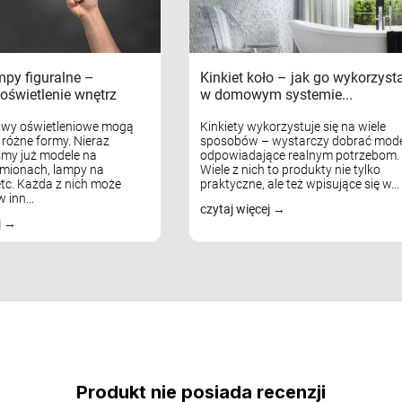
mpy figuralne –
Kinkiet koło – jak go wykorzyst
oświetlenie wnętrz
w domowym systemie...
awy oświetleniowe mogą
Kinkiety wykorzystuje się na wiele
różne formy. Nieraz
sposobów – wystarczy dobrać mode
my już modele na
odpowiadające realnym potrzebom.
mionach, lampy na
Wiele z nich to produkty nie tylko
tc. Każda z nich może
praktyczne, ale też wpisujące się w...
 inn...
czytaj więcej
j
Produkt nie posiada recenzji