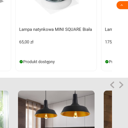

Lampa natynkowa MINI SQUARE Biała
Lampa naty
65,00 zł
175,00 zł
Produkt dostępny
Produkt d