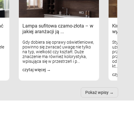
ać
Lampa sufitowa czarno-złota – w
Kinkiety s
jakiej aranżacji ją ...
wykorzys
Gdy dobiera się oprawy oświetleniowe,
Styl skandy
le
powinno się zwracać uwagę nie tylko
uznaniem m
na typ, wielkość czy kształt. Duże
przytulnych
znaczenie ma również kolorystyka,
przestrzeni
wpisująca się w przestrzeń i p...
odpowiedni
kt...
czytaj więcej
czytaj więc
Pokaż wpisy