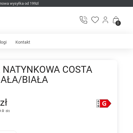
mowa wysyłka od 199zl
0
logi
Kontakt
 NATYNKOWA COSTA
IAŁA/BIAŁA
zł
0.0
(
0
)