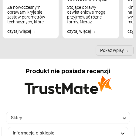
Za nowoczesnymi
Stojące oprawy
Kink
oprawami kryje się
oświetleniowe mogą
na w
zestaw parametrów
przyjmować różne
wyst
technicznych, które
formy. Nieraz
mod
bezpośrednio wpływają
wspominaliśmy już
real
czytaj więcej
czytaj więcej
czyt
na komfort widzenia,
modele na łukowych
Wiel
nastrój, funkcjonalność
ramionach, lampy na
nie 
przestrzeni, a nawet
trójnogach etc. Każda z
też 
samopoczucie...
nich może przydać się w
Pokaż wpisy
inn...
Produkt nie posiada recenzji

Sklep

Informacja o sklepie