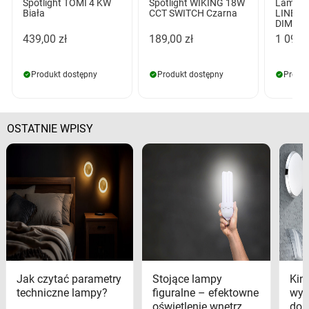
Spotlight TOMI 4 KW
Spotlight WIKING 18W
Lampa 
Biała
CCT SWITCH Czarna
LINELI
DIMM C
439,00 zł
189,00 zł
1 099,
Produkt dostępny
Produkt dostępny
Produk
OSTATNIE WPISY
Jak czytać parametry
Stojące lampy
Kink
techniczne lampy?
figuralne – efektowne
wyk
oświetlenie wnętrz
dom