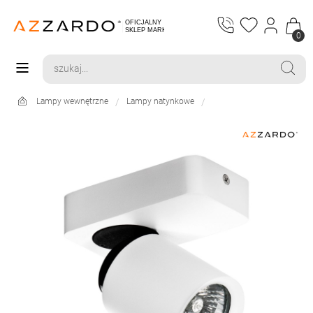
0
Lampy wewnętrzne
Lampy natynkowe