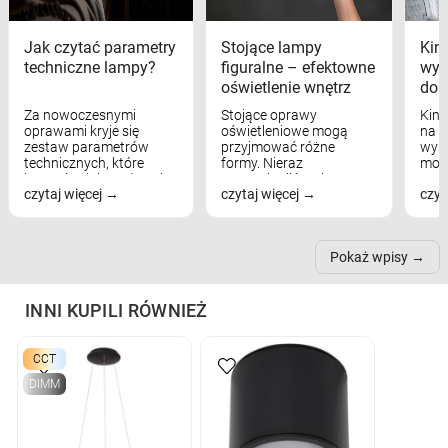
Jak czytać parametry
Stojące lampy
Kink
techniczne lampy?
figuralne – efektowne
wyk
oświetlenie wnętrz
dom
Za nowoczesnymi
Stojące oprawy
Kink
oprawami kryje się
oświetleniowe mogą
na w
zestaw parametrów
przyjmować różne
wyst
technicznych, które
formy. Nieraz
mod
bezpośrednio wpływają
wspominaliśmy już
real
czytaj więcej
czytaj więcej
czyt
na komfort widzenia,
modele na łukowych
Wiel
nastrój, funkcjonalność
ramionach, lampy na
nie 
przestrzeni, a nawet
trójnogach etc. Każda z
też 
samopoczucie...
nich może przydać się w
Pokaż wpisy
inn...
INNI KUPILI RÓWNIEŻ
CCT
DIMM