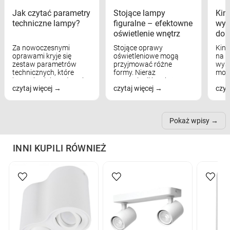
Jak czytać parametry
Stojące lampy
Kink
techniczne lampy?
figuralne – efektowne
wyk
oświetlenie wnętrz
dom
Za nowoczesnymi
Stojące oprawy
Kink
oprawami kryje się
oświetleniowe mogą
na w
zestaw parametrów
przyjmować różne
wyst
technicznych, które
formy. Nieraz
mod
bezpośrednio wpływają
wspominaliśmy już
real
czytaj więcej
czytaj więcej
czyt
na komfort widzenia,
modele na łukowych
Wiel
nastrój, funkcjonalność
ramionach, lampy na
nie 
przestrzeni, a nawet
trójnogach etc. Każda z
też 
samopoczucie...
nich może przydać się w
Pokaż wpisy
inn...
INNI KUPILI RÓWNIEŻ