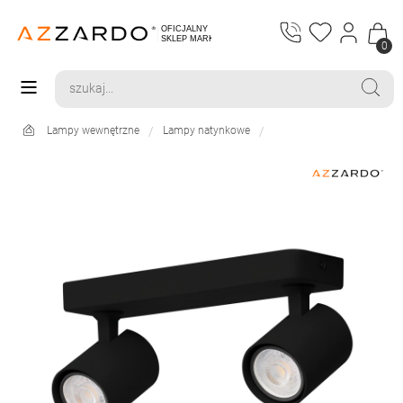
0
Lampy wewnętrzne
Lampy natynkowe