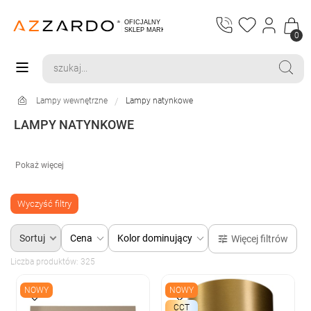
0
Lampy wewnętrzne
Lampy natynkowe
LAMPY NATYNKOWE
Wyczyść filtry
Sortuj
Cena
Kolor dominujący
Więcej filtrów
Liczba produktów: 325
NOWY
NOWY
CCT