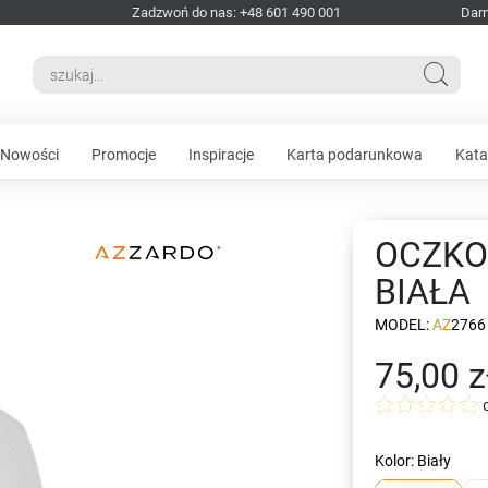
Zadzwoń do nas: +48 601 490 001
Dar
Nowości
Promocje
Inspiracje
Karta podarunkowa
Kata
OCZKO
BIAŁA
MODEL:
AZ2766
75,00 z
Kolor: Biały