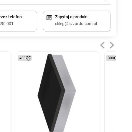
zez telefon
Zapytaj o produkt
490 001
sklep@azzardo.com.pl
4000K
3000K