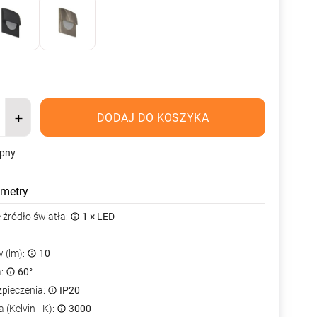
DODAJ DO KOSZYKA
ępny
metry
źródło światła:
1 × LED
 (lm):
10
a:
60°
zpieczenia:
IP20
 (Kelvin - K):
3000