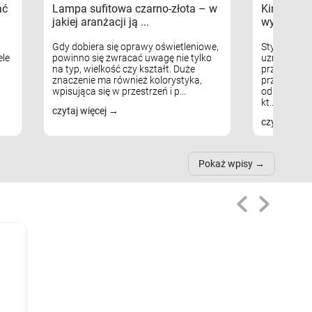
ać
Lampa sufitowa czarno-złota – w
Kinkiety s
jakiej aranżacji ją ...
wykorzys
Gdy dobiera się oprawy oświetleniowe,
Styl skandy
le
powinno się zwracać uwagę nie tylko
uznaniem m
na typ, wielkość czy kształt. Duże
przytulnych
znaczenie ma również kolorystyka,
przestrzeni
wpisująca się w przestrzeń i p...
odpowiedni
kt...
czytaj więcej
czytaj więc
Pokaż wpisy