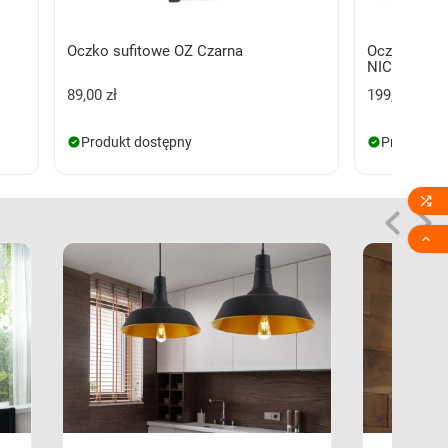
Oczko sufitowe OZ Czarna
Oczko sufi
NICKEL IP5
89,00 zł
199,00 zł
Produkt dostępny
Produkt d

