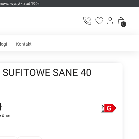
mowa wysyłka od 199zl
0
logi
Kontakt
 SUFITOWE SANE 40
ł
0.0
(
0
)