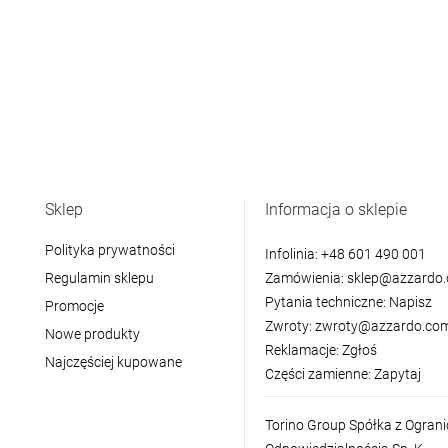
Sklep
Informacja o sklepie
Polityka prywatności
Infolinia:
+48 601 490 001
Regulamin sklepu
Zamówienia:
sklep@azzardo.
Pytania techniczne:
Napisz
Promocje
Zwroty:
zwroty@azzardo.com
Nowe produkty
Reklamacje:
Zgłoś
Najczęściej kupowane
Części zamienne:
Zapytaj
Torino Group Spółka z Ogran