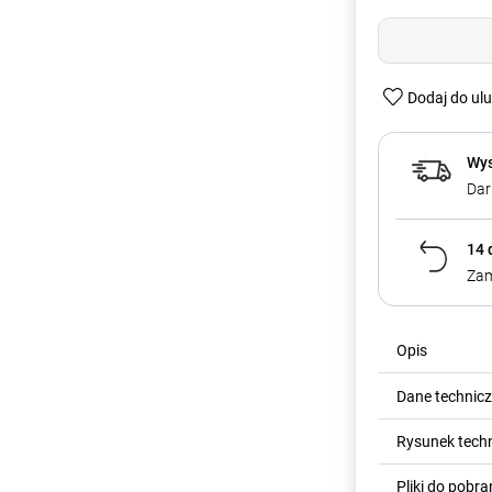
Dodaj do ul
Wys
Dar
14 
Zam
Opis
Dane technic
Rysunek tech
Pliki do pobra