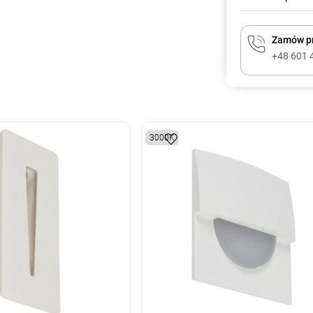
Zamów pr
+48 601 
3000K