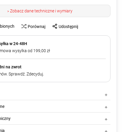
Zobacz dane techniczne i wymiary
>
ubionych
Porównaj
Udostępnij
yłka w 24-48H
mowa wysylka od 199,00 zł
dni na zwrot
ów. Sprawdź. Zdecyduj.
zne
niczny
nia