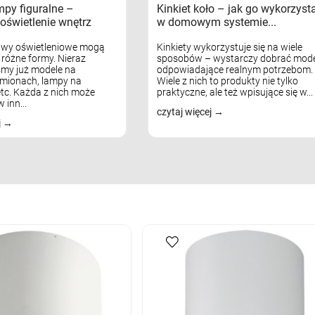
mpy figuralne –
Kinkiet koło – jak go wykorzyst
oświetlenie wnętrz
w domowym systemie...
awy oświetleniowe mogą
Kinkiety wykorzystuje się na wiele
różne formy. Nieraz
sposobów – wystarczy dobrać mode
my już modele na
odpowiadające realnym potrzebom.
mionach, lampy na
Wiele z nich to produkty nie tylko
tc. Każda z nich może
praktyczne, ale też wpisujące się w...
 inn...
czytaj więcej
j