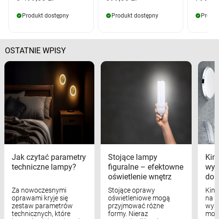
Produkt dostępny
Produkt dostępny
Produk
OSTATNIE WPISY
Jak czytać parametry
Stojące lampy
Kink
techniczne lampy?
figuralne – efektowne
wyk
oświetlenie wnętrz
dom
Za nowoczesnymi
Stojące oprawy
Kink
oprawami kryje się
oświetleniowe mogą
na w
zestaw parametrów
przyjmować różne
wyst
technicznych, które
formy. Nieraz
mod