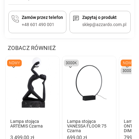
Zamów przez telefon
Zapytaj o produkt
+48 601 490 001
sklep@azzardo.com.pl
ZOBACZ RÓWNIEŻ
NOWY
3000K
NOWY
3000K
Lampa stojąca
Lampa stojąca
Lampa 
ARTEMIS Czarna
VANESSA FLOOR 75
ONTAR
Czarna
DIMM S
3 499,00 zł
699,00 zł
799,00