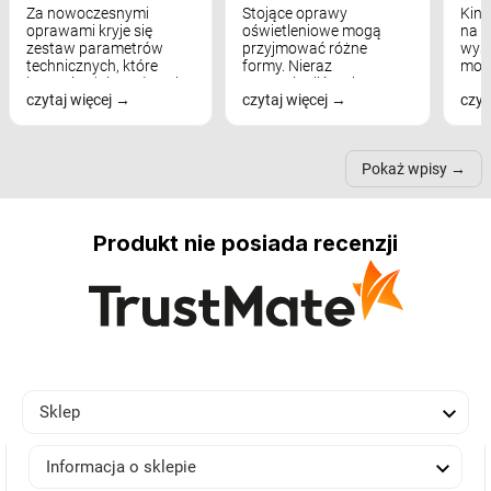
Za nowoczesnymi
Stojące oprawy
Kink
oprawami kryje się
oświetleniowe mogą
na w
zestaw parametrów
przyjmować różne
wyst
technicznych, które
formy. Nieraz
mod
bezpośrednio wpływają
wspominaliśmy już
real
czytaj więcej
czytaj więcej
czyt
na komfort widzenia,
modele na łukowych
Wiel
nastrój, funkcjonalność
ramionach, lampy na
nie 
przestrzeni, a nawet
trójnogach etc. Każda z
też 
samopoczucie...
nich może przydać się w
Pokaż wpisy
inn...
Produkt nie posiada recenzji

Sklep

Informacja o sklepie