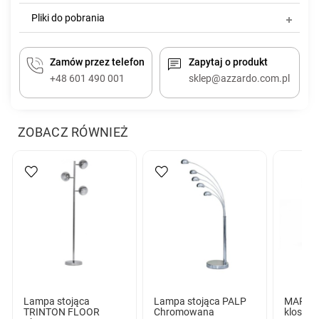
Pliki do pobrania
Zamów przez telefon
Zapytaj o produkt
+48 601 490 001
sklep@azzardo.com.pl
ZOBACZ RÓWNIEŻ
Lampa stojąca
Lampa stojąca PALP
MARTE
TRINTON FLOOR
Chromowana
klosz bi