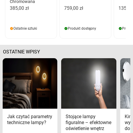
Chromowana
385,00 zł
759,00 zł
135,00
Ostatnie sztuki
Produkt dostępny
Produk
OSTATNIE WPISY
Jak czytać parametry
Stojące lampy
Kink
techniczne lampy?
figuralne – efektowne
wyk
oświetlenie wnętrz
dom