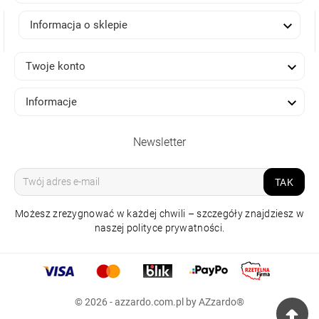

Informacja o sklepie

Twoje konto

Informacje
Newsletter
TAK
Możesz zrezygnować w każdej chwili – szczegóły znajdziesz w
naszej polityce prywatności.
LAMPA NATYNKOWA
MONZA R 30 CCT
BIAŁA Z PILOTEM
© 2026 - azzardo.com.pl by AZzardo®
415,00 zł