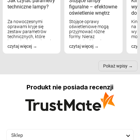
Jak czytać parametry
Stojące lampy
Kink
techniczne lampy?
figuralne – efektowne
wyk
oświetlenie wnętrz
dom
Za nowoczesnymi
Stojące oprawy
Kink
oprawami kryje się
oświetleniowe mogą
na w
zestaw parametrów
przyjmować różne
wyst
technicznych, które
formy. Nieraz
mod
bezpośrednio wpływają
wspominaliśmy już
real
czytaj więcej
czytaj więcej
czyt
na komfort widzenia,
modele na łukowych
Wiel
nastrój, funkcjonalność
ramionach, lampy na
nie 
przestrzeni, a nawet
trójnogach etc. Każda z
też 
samopoczucie...
nich może przydać się w
Pokaż wpisy
inn...
Produkt nie posiada recenzji

Sklep