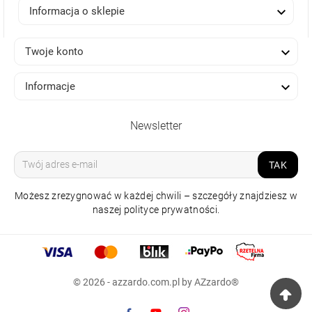

Informacja o sklepie

Twoje konto

Informacje
Newsletter
TAK
Możesz zrezygnować w każdej chwili – szczegóły znajdziesz w
naszej polityce prywatności.
LAMPA SUFITOWA
SANTANA TOP 38
3000K CZARNA
© 2026 - azzardo.com.pl by AZzardo®
579,00 zł
Raty 0%
np.