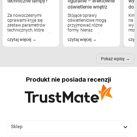
techniczne lampy?
figuralne – efektowne
wyk
oświetlenie wnętrz
dom
Za nowoczesnymi
Stojące oprawy
Kink
oprawami kryje się
oświetleniowe mogą
na w
zestaw parametrów
przyjmować różne
wyst
technicznych, które
formy. Nieraz
mod
bezpośrednio wpływają
wspominaliśmy już
real
czytaj więcej
czytaj więcej
czyt
na komfort widzenia,
modele na łukowych
Wiel
nastrój, funkcjonalność
ramionach, lampy na
nie 
przestrzeni, a nawet
trójnogach etc. Każda z
też 
samopoczucie...
nich może przydać się w
Pokaż wpisy
inn...
Produkt nie posiada recenzji

Sklep