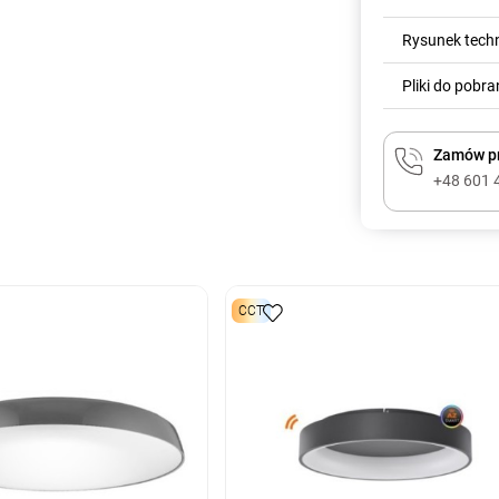
Rysunek tech
Pliki do pobra
Zamów pr
+48 601 
CCT