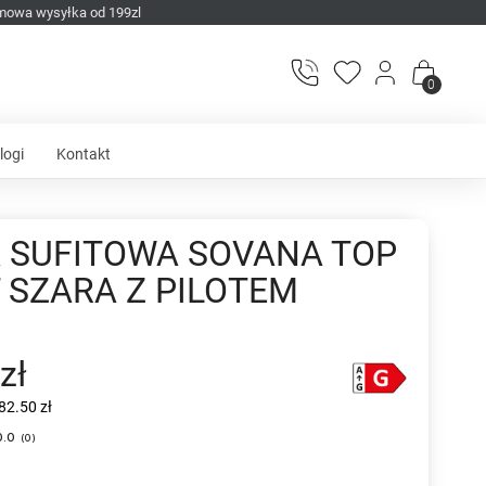
mowa wysyłka od 199zl
0
logi
Kontakt
 SUFITOWA SOVANA TOP
 SZARA Z PILOTEM
zł
82.50 zł
0.0
(
0
)