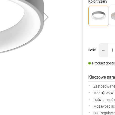
Kolor: Szary
Ilość
Produkt dost
Kluczowe para
Zastosowane 
Moc:
39W
Ilość lumenów
Możliwość śc
CCT regulacj