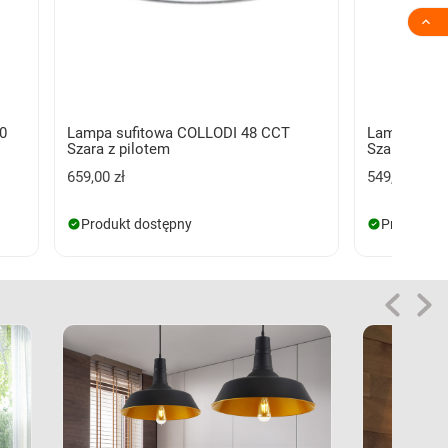

0
Lampa sufitowa COLLODI 48 CCT
Lampa sufi
Szara z pilotem
Szara
659,00 zł
549,00 zł
Produkt dostępny
Produkt d