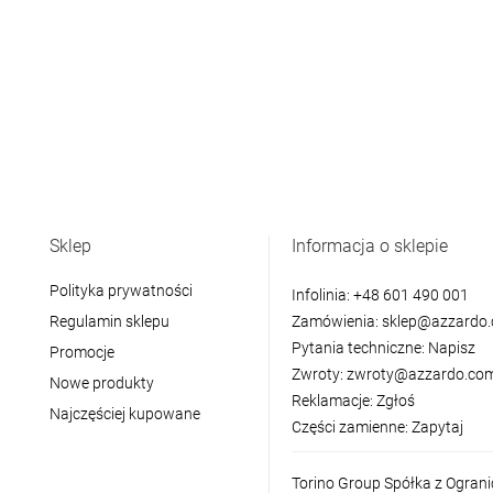
Sklep
Informacja o sklepie
Polityka prywatności
Infolinia:
+48 601 490 001
Regulamin sklepu
Zamówienia:
sklep@azzardo.
Pytania techniczne:
Napisz
Promocje
Zwroty:
zwroty@azzardo.com
Nowe produkty
Reklamacje:
Zgłoś
Najczęściej kupowane
Części zamienne:
Zapytaj
Torino Group Spółka z Ogran