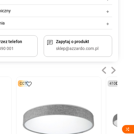
niczny
nia
zez telefon
Zapytaj o produkt
490 001
sklep@azzardo.com.pl
CCT
4100K
