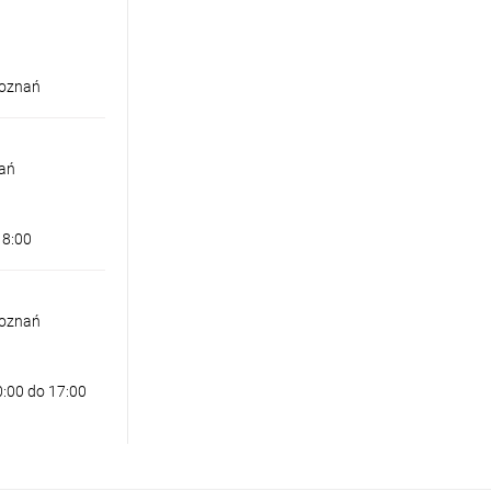
Poznań
nań
18:00
Poznań
0:00 do 17:00
 TOP 45 CCT SZARA Z PILOTEM