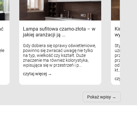
ać
Lampa sufitowa czarno-złota – w
Kinkiety s
jakiej aranżacji ją ...
wykorzys
Gdy dobiera się oprawy oświetleniowe,
Styl skandy
le
powinno się zwracać uwagę nie tylko
uznaniem m
na typ, wielkość czy kształt. Duże
przytulnych
znaczenie ma również kolorystyka,
przestrzeni
wpisująca się w przestrzeń i p...
odpowiedni
kt...
czytaj więcej
czytaj więc
Pokaż wpisy