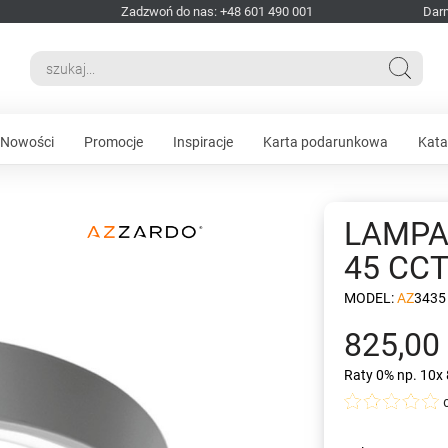
Zadzwoń do nas: +48 601 490 001
Dar
Nowości
Promocje
Inspiracje
Karta podarunkowa
Kata
LAMPA
45 CCT
MODEL:
AZ3435
825,00 
Raty 0%
np. 10x 