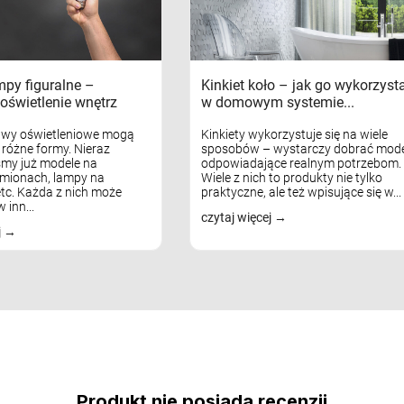
mpy figuralne –
Kinkiet koło – jak go wykorzyst
oświetlenie wnętrz
w domowym systemie...
awy oświetleniowe mogą
Kinkiety wykorzystuje się na wiele
różne formy. Nieraz
sposobów – wystarczy dobrać mode
my już modele na
odpowiadające realnym potrzebom.
mionach, lampy na
Wiele z nich to produkty nie tylko
tc. Każda z nich może
praktyczne, ale też wpisujące się w...
 inn...
czytaj więcej
j
Produkt nie posiada recenzji