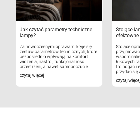
Jak czytać parametry techniczne
Stojące la
lampy?
efektowne 
Za nowoczesnymi oprawami kryje się
Stojące opr
zestaw parametrów technicznych, które
przyjmować 
bezpośrednio wpływają na komfort
wspominaliś
widzenia, nastrój, funkcjonalność
łukowych ra
przestrzeni, a nawet samopoczucie...
trójnogach e
przydać się w
czytaj więcej
czytaj więce