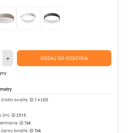
DODAJ DO KOSZYKA
ępny
metry
źródło światła:
1 × LED
 (lm):
2515
iemniania:
Tak
a barwy światła:
Tak