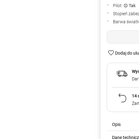
Pilot:
Tak
Stopień zabe
Barwa światła
Dodaj do ul
Wys
Dar
14 
Zam
Opis
Dane technic