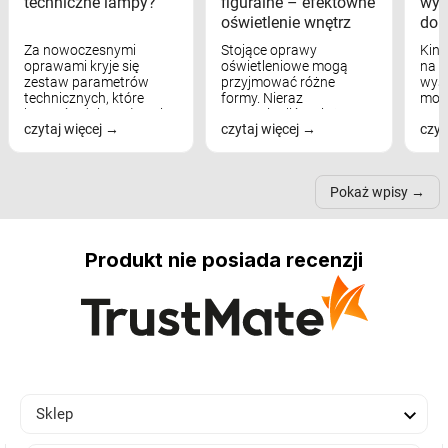
techniczne lampy?
figuralne – efektowne
wyk
oświetlenie wnętrz
dom
Za nowoczesnymi
Stojące oprawy
Kink
oprawami kryje się
oświetleniowe mogą
na w
zestaw parametrów
przyjmować różne
wyst
technicznych, które
formy. Nieraz
mod
bezpośrednio wpływają
wspominaliśmy już
real
czytaj więcej
czytaj więcej
czyt
na komfort widzenia,
modele na łukowych
Wiel
nastrój, funkcjonalność
ramionach, lampy na
nie 
przestrzeni, a nawet
trójnogach etc. Każda z
też 
samopoczucie...
nich może przydać się w
Pokaż wpisy
inn...
Produkt nie posiada recenzji

Sklep