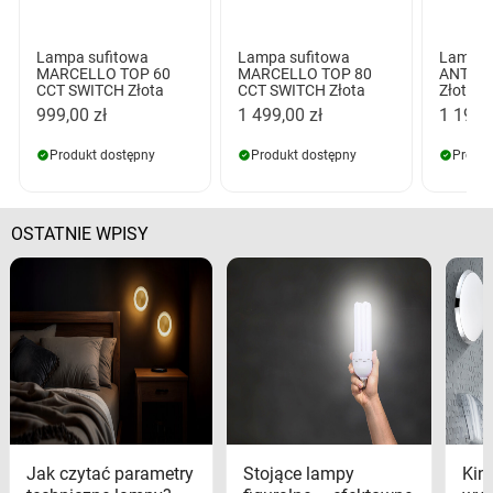
Lampa sufitowa
Lampa sufitowa
Lampa 
MARCELLO TOP 60
MARCELLO TOP 80
ANTONI
CCT SWITCH Złota
CCT SWITCH Złota
Złota z
999,00 zł
1 499,00 zł
1 199,
Produkt dostępny
Produkt dostępny
Produk
OSTATNIE WPISY
Jak czytać parametry
Stojące lampy
Kink