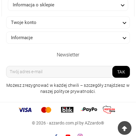

Informacja o sklepie

Twoje konto

Informacje
Newsletter
TAK
Możesz zrezygnować w każdej chwili – szczegóły znajdziesz w
naszej polityce prywatności.
LAMPA SUFITOWA
SANTANA TOP 80 CCT
ZŁOTA Z PILOTEM
© 2026 - azzardo.com.pl by AZzardo®
1 799,00 zł
Raty 0%
np. 10x